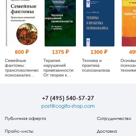
600 ₽
1375 ₽
1300 ₽
49
Семейные
Терапия
Техника и
Основы
фантомы:
нарушений
практика
психоа
транспоколенческий
привязанности:
психоанализа
техники
психоанализ
От теории к
(букинист)
практике
+7 (495) 540-57-27
post@cogito-shop.com
Публичная оферта
Сотрудничество
Прайс-листы
Доставка