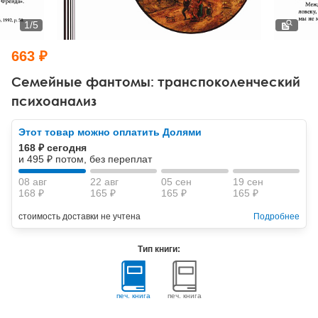
Тревожные расстройства, панические атаки
Психодрама
Психология труда и эргономика
Социальная и организационная психология
1
/
5
Сказкотерапия
Психофизиология
Учебная литература
663 ₽
Другие направления психотерапии
Социальная психология
Классический и юнгианский психоанализ
Семейные фантомы: транспоколенческий
психоанализ
Классический, эриксоновский гипноз и НЛП
Этот товар можно оплатить Долями
НЛП
168 ₽ сегодня
и 495 ₽ потом, без переплат
08 авг
22 авг
05 сен
19 сен
168 ₽
165 ₽
165 ₽
165 ₽
стоимость доставки не учтена
Подробнее
Тип книги:
печ. книга
печ. книга