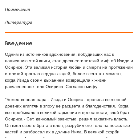
Примечания
Литература
Введение
Одним из источников вдохновения, побудивших нас к
написанию этой книги, стал древнеегипетский миф об Изиде и
Осирисе. Эта великая история любви и смерти на протяжении
столетий трогала сердца людей, более всего тот момент,
когда Изида своим дыханием возвращала к жизни
расчлененное тело Осириса. Согласно мифу:
"Божественная пара - Изида и Осирис - правила вселенной
древних египтян в эпоху ее расцвета и благоденствия. Когда
все пребывало в великой гармонии и целостности, злой брат
Осириса - Сет, движимый завистью, решил захватить власть.
Он взял своего брата в плен, разрубил его тело на несколько
частей и разбросал их в долине Нила. В великой скорби