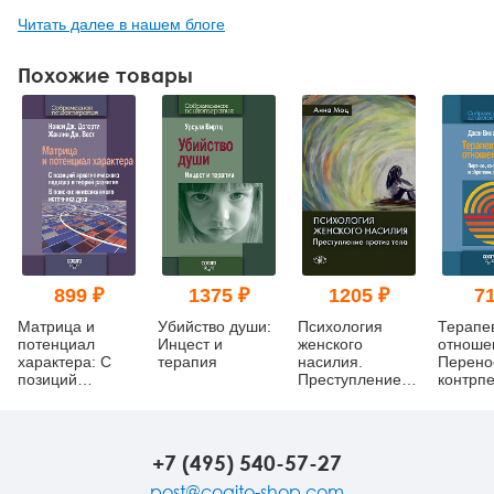
Читать далее в нашем блоге
Похожие товары
899 ₽
1375 ₽
1205 ₽
71
Матрица и
Убийство души:
Психология
Терапе
потенциал
Инцест и
женского
отноше
характера: С
терапия
насилия.
Перено
позиций
Преступление
контрп
архетипического
против тела
обрете
подхода и
смысла
теорий
развития: В
+7 (495) 540-57-27
поисках
неиссякаемого
post@cogito-shop.com