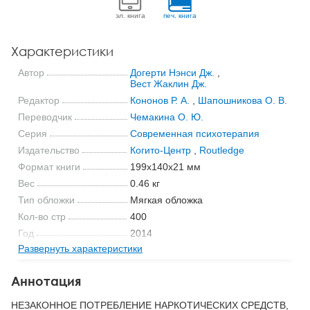
эл. книга
печ. книга
Характеристики
Автор
Догерти Нэнси Дж.
,
Вест Жаклин Дж.
Редактор
Кононов Р. А.
,
Шапошникова О. В.
Переводчик
Чемакина О. Ю.
Серия
Современная психотерапия
Издательство
Когито-Центр
,
Routledge
Формат книги
199x140x21 мм
Вес
0.46 кг
Тип обложки
Мягкая обложка
Кол-во стр
400
Год
2014
Развернуть характеристики
ISBN
978-5-89353-424-5
Код
21168
Аннотация
НЕЗАКОННОЕ ПОТРЕБЛЕНИЕ НАРКОТИЧЕСКИХ СРЕДСТВ,