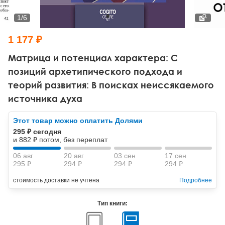
Тревожные расстройства, панические атаки
Психодрама
Психология труда и эргономика
Социальная и организационная психология
1
/
6
Сказкотерапия
Психофизиология
Учебная литература
1 177 ₽
Другие направления психотерапии
Социальная психология
Классический и юнгианский психоанализ
Матрица и потенциал характера: С
позиций архетипического подхода и
Классический, эриксоновский гипноз и НЛП
теорий развития: В поисках неиссякаемого
источника духа
НЛП
Этот товар можно оплатить Долями
295 ₽ сегодня
и 882 ₽ потом, без переплат
06 авг
20 авг
03 сен
17 сен
295 ₽
294 ₽
294 ₽
294 ₽
стоимость доставки не учтена
Подробнее
Тип книги: