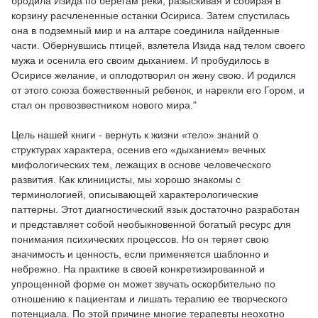
бродила Изида по берегам реки, разыскивая и собирая в
корзину расчлененные останки Осириса. Затем спустилась
она в подземный мир и на алтаре соединила найденные
части. Обернувшись птицей, взлетела Изида над телом своего
мужа и осенила его своим дыханием. И пробудилось в
Осирисе желание, и оплодотворил он жену свою. И родился
от этого союза божественный ребенок, и нарекли его Гором, и
стал он провозвестником нового мира."
Цель нашей книги - вернуть к жизни «тело» знаний о
структурах характера, осенив его «дыханием» вечных
мифологических тем, лежащих в основе человеческого
развития. Как клиницисты, мы хорошо знакомы с
терминологией, описывающей характерологические
паттерны. Этот диагностический язык достаточно разработан
и представляет собой необыкновенной богатый ресурс для
понимания психических процессов. Но он теряет свою
значимость и ценность, если применяется шаблонно и
небрежно. На практике в своей конкретизированной и
упрощенной форме он может звучать оскорбительно по
отношению к пациентам и лишать терапию ее творческого
потенциала. По этой причине многие терапевты неохотно