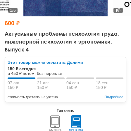
Тревожные расстройства, панические атаки
Психодрама
Психология труда и эргономика
Социальная и организационная психология
1
/
6
Сказкотерапия
Психофизиология
Учебная литература
600 ₽
Другие направления психотерапии
Социальная психология
Классический и юнгианский психоанализ
Актуальные проблемы психологии труда,
инженерной психологии и эргономики.
Классический, эриксоновский гипноз и НЛП
Выпуск 4
НЛП
Этот товар можно оплатить Долями
150 ₽ сегодня
и 450 ₽ потом, без переплат
07 авг
21 авг
04 сен
18 сен
150 ₽
150 ₽
150 ₽
150 ₽
стоимость доставки не учтена
Подробнее
Тип книги:
эл. книга
печ. книга