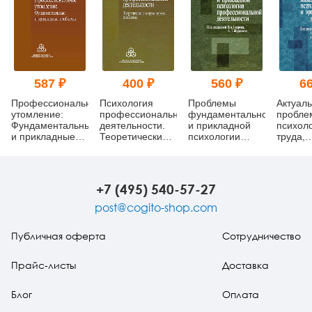
587 ₽
400 ₽
560 ₽
66
Профессиональное
Психология
Проблемы
Актуал
утомление:
профессиональной
фундаментальной
пробле
Фундаментальные
деятельности.
и прикладной
психол
и прикладные
Теоретические и
психологии
труда,
проблемы
прикладные
профессиональной
инжене
проблемы
деятельности
психоло
эргоном
Выпуск
+7 (495) 540-57-27
post@cogito-shop.com
Публичная оферта
Сотрудничество
Прайс-листы
Доставка
Блог
Оплата