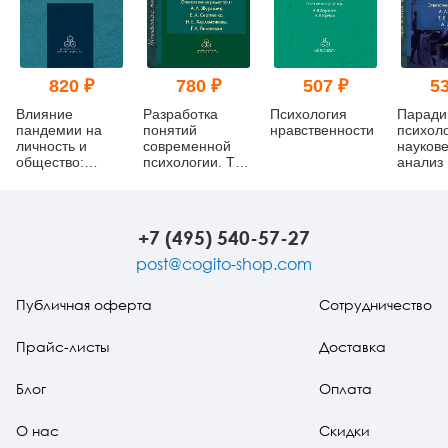
820 ₽
780 ₽
507 ₽
53
Влияние
Разработка
Психология
Паради
пандемии на
понятий
нравственности
психоло
личность и
современной
науков
общество:
психологии. Том
анализ
психологические
3
механизмы и
последствия
+7 (495) 540-57-27
post@cogito-shop.com
Публичная оферта
Сотрудничество
Прайс-листы
Доставка
Блог
Оплата
О нас
Скидки