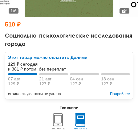
Тревожные расстройства, панические атаки
Психодрама
Психология труда и эргономика
Социальная и организационная психология
1
/
6
Сказкотерапия
Психофизиология
Учебная литература
510 ₽
Другие направления психотерапии
Социальная психология
Классический и юнгианский психоанализ
Социально-психологические исследования
города
Классический, эриксоновский гипноз и НЛП
Этот товар можно оплатить Долями
НЛП
129 ₽ сегодня
и 381 ₽ потом, без переплат
07 авг
21 авг
04 сен
18 сен
129 ₽
127 ₽
127 ₽
127 ₽
стоимость доставки не учтена
Подробнее
Тип книги:
эл. книга
печ. книга