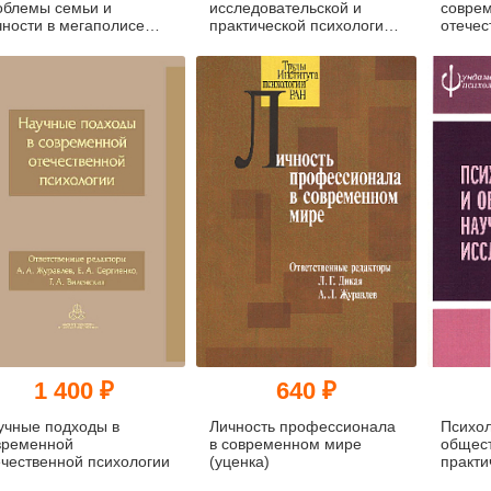
облемы семьи и
исследовательской и
совре
чности в мегаполисе
практической психологии
отечес
енка)
(уценка)
(pdf)
1 400 ₽
640 ₽
учные подходы в
Личность профессионала
Психол
временной
в современном мире
общест
ечественной психологии
(уценка)
практи
исслед