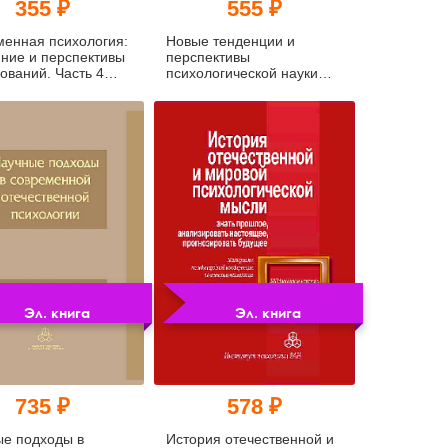
355 ₽
555 ₽
енная психология:
Новые тенденции и
ние и перспективы
перспективы
ований. Часть 4
психологической науки
а)
(уценка)
Эл. книга
Эл. книга
735 ₽
578 ₽
е подходы в
История отечественной и