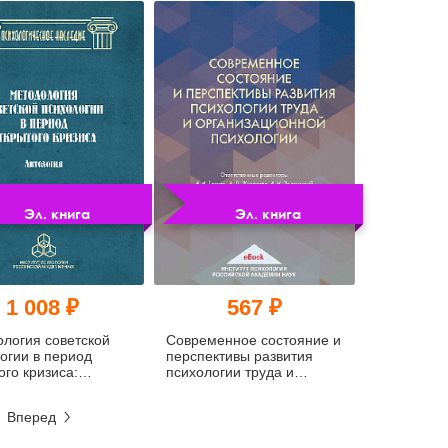
Эл. книга
Эл. книга
1 008 ₽
567 ₽
логия советской
Современное состояние и
огии в период
перспективы развития
ого кризиса:
психологии труда и
гия (pdf)
организационной
психологии 2021 (pdf)
Вперед