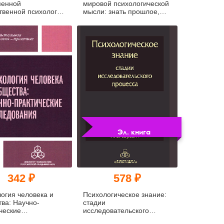
менной
мировой психологической
твенной психологии
мысли: знать прошлое,
анализировать
настоящее,
прогнозировать будущее
(pdf)
Эл. книга
342 ₽
578 ₽
огия человека и
Психологическое знание:
ва: Научно-
стадии
ческие
исследовательского
ования (уценка)
процесса (pdf)