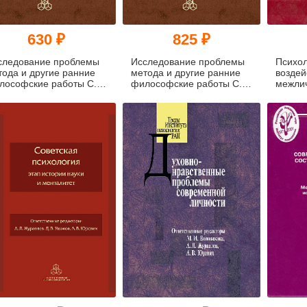
630 ₽
825 ₽
следование проблемы
Исследование проблемы
Психол
тода и другие ранние
метода и другие ранние
воздей
лософские работы С.
философские работы С.
межлич
Рубинштейна (pdf)
Л. Рубинштейна
массо
(уценк