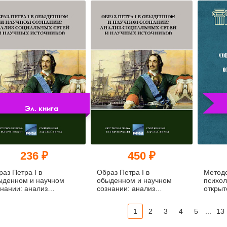
Эл. книга
236 ₽
450 ₽
аз Петра I в
Образ Петра I в
Методо
ыденном и научном
обыденном и научном
психол
знании: анализ
сознании: анализ
открыт
циальных сетей и
социальных сетей и
Антоло
чных источников (pdf)
научных источников
1
2
3
4
5
...
13