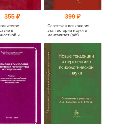
355 ₽
399 ₽
огическое
Советская психология:
ствие в
этап истории науки и
ностной и
менталитет (pdf)
вой коммуникации
а)