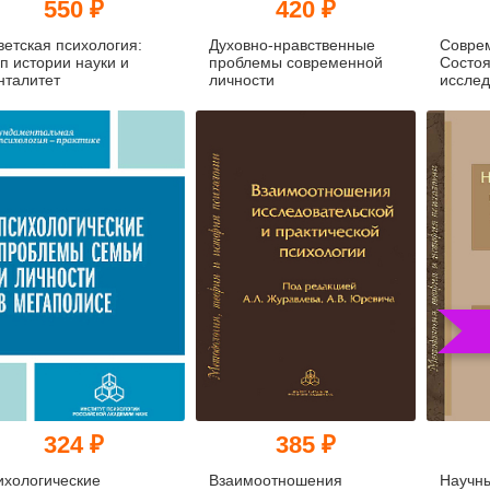
550 ₽
420 ₽
ветская психология:
Духовно-нравственные
Соврем
п истории науки и
проблемы современной
Состоя
нталитет
личности
исслед
(уценк
324 ₽
385 ₽
ихологические
Взаимоотношения
Научны