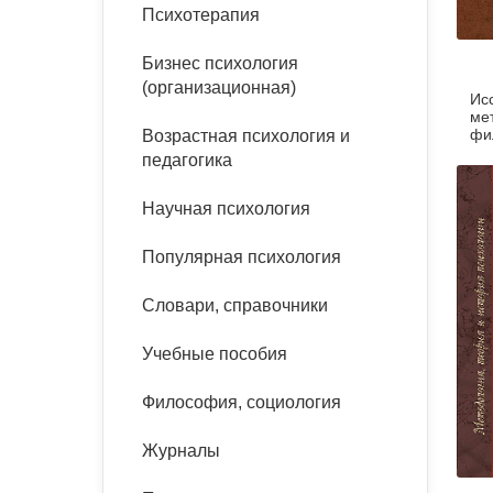
букинист
Психотерапия
Расстройства пищевого
Песочная терапия
Психология труда и
поведения
Психология развития
эргономика
Бизнес психология
Психодрама
(организационная)
Ис
Тревожные расстройства,
Социальная и
Психофизиология
ме
панические атаки
организационная психология
фи
Возрастная психология и
Сказкотерапия
Л. 
педагогика
Социальная психология
Учебная литература
Другие направления
Научная психология
психотерапии
Классический и юнгианский
психоанализ
Популярная психология
Классический, эриксоновский
гипноз и НЛП
Словари, справочники
НЛП
Учебные пособия
Философия, социология
Журналы