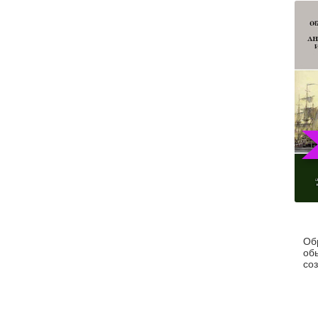
Обр
об
со
со
нау