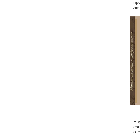
пр
ли
(уц
На
со
от