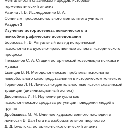
ментальности славянских народов: историко-
герменевтический анализ
Разина Л. В. Исследование В. А.
Сониным профессионального менталитета учителя
Раздел 3
Изучение историогенеза психического
и
психобиографические исследования
Борисова Н. В. Актуальный взгляд исторической
психологии на духовно-нравственные аспекты исторического
процесса
Гильманов С. А. Стадии исторической коэволюции психики и
музыки
Екинцев В. И. Методологические проблемы психологии
невербального самопредставления в историческом контексте
Горюнова Л. Н. Личностно-деятельностные истоки славянской
традиции (цивилизационный аспект)
Дворникова И. Н. Изучение ритуала как
психологического средства регуляции поведения людей в
группе
Дробышева М. М. Влияние художественного наследия и
личности В. Ван Гога на изобразительное творчество
Д. Д. Бурлюка: историко-психологический анализ