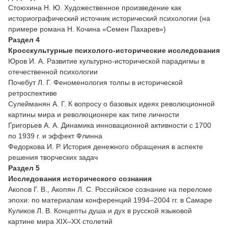
Стоюхина Н. Ю. Художественное произведение как
историографический источник исторический психологии (на
примере романа Н. Кочина «Семен Пахарев»)
Раздел 4
Кросскультурные психолого-исторические
исследования
Юров И. А. Развитие культурно-исторической парадигмы в
отечественной психологии
Почебут Л. Г. Феноменология толпы в исторической
ретроспективе
Сулейманян А. Г. К вопросу о базовых идеях революционной
картины мира и революционере как типе личности
Григорьев А. А. Динамика инновационной активности с 1700
по 1939 г. и эффект Флинна
Федоркова И. Р. История денежного обращения в аспекте
решения творческих задач
Раздел 5
Исследования исторического сознания
Акопов Г. В., Акопян Л. С. Российское сознание на переломе
эпохи: по материалам конференций 1994–2004 гг. в Самаре
Куликов Л. В. Концепты душа и дух в русской языковой
картине мира XIX–XX столетий