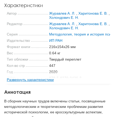
Характеристики
Автор
Журавлев А. Л.
,
Харитонова Е. В.
,
Холондович Е. Н.
Редактор
Журавлев А. Л.
,
Харитонова Е. В.
,
Холондович Е. Н.
Серия
Методология, теория и история психол
Издательство
ИП РАН
Формат книги
216x154x26 мм
Вес
0.64 кг
Тип обложки
Твердый переплет
Кол-во стр
447
Год
2020
ISBN
978-5-9270-0426-3
Развернуть характеристики
Код
26129
Аннотация
В сборник научных трудов включены статьи, посвященные
методологическим и теоретическим проблемам развития
исторической психологии, ее кросскультурным аспектам,