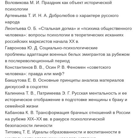
Воловикова М. И. Праздник как объект исторической
психологии
Артемьева Т. И. Н. А. Добролюбов о характере русского
народа
Леонтьева О. Б. «Стальная догма» и «психика общественного
человека»: вопросы психологии в теоретических исканиях
российских марксистов начала ХХ в.
Гавронова Ю. Д. Социально-психологические
проблемы адаптации военных белых эмигрантов за рубежом
в послереволюционный период
Константинов В. В., Осин Р. В. Феномен «советского
человека»: правда или миф?
Бакшутова Е. В. Основные принципы анализа материалов
дискуссий в соцсетях
Калинина Т. В., Патрикеева Э. Г. Русская ментальность и ее
историческое отображение в подготовке женщины к браку и
семейной жизни
Кабанова К. В. Трансформация брачных отношений в России
на рубеже XIX–XX вв. в ракурсе психологической
безопасности личности
Титовец Т. Е. Идеалы образованности и воспитанности в