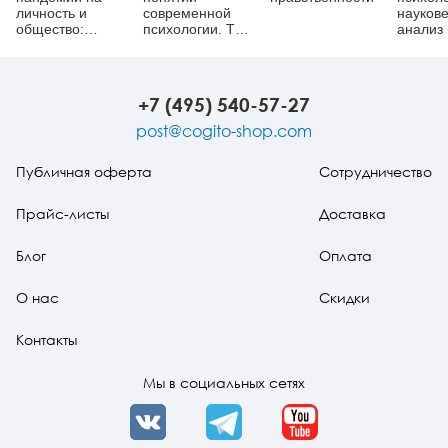
личность и
современной
науков
общество:
психологии. Том
анализ
психологические
3
механизмы и
последствия
+7 (495) 540-57-27
post@cogito-shop.com
Публичная оферта
Сотрудничество
Прайс-листы
Доставка
Блог
Оплата
О нас
Скидки
Контакты
Мы в социальных сетях
VK
Telegram
YouTube