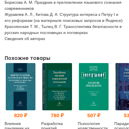
Борисова А. М. Праздник в преломлении языкового сознания
современников
Журавлев А. Л., Китова Д. А. Структура интереса к Петру I и
его реформам (на материале поисковых запросов в Яндексе)
Краснянская Т. М., Тылец В. Г. Трансспектива безопасности в
русских народных пословицах и поговорках
Сведения об авторах
Похожие товары
820 ₽
780 ₽
507 ₽
53
Влияние
Разработка
Психология
Паради
пандемии на
понятий
нравственности
психоло