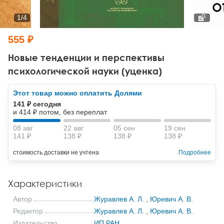
Тревожные расстройства, панические атаки
Психодрама
Психология труда и эргономика
Социальная и организационная психология
1
/
4
Сказкотерапия
Психофизиология
Учебная литература
555 ₽
Другие направления психотерапии
Социальная психология
Классический и юнгианский психоанализ
Новые тенденции и перспективы
психологической науки (уценка)
Классический, эриксоновский гипноз и НЛП
Этот товар можно оплатить Долями
НЛП
141 ₽ сегодня
и 414 ₽ потом, без переплат
08 авг
22 авг
05 сен
19 сен
141 ₽
138 ₽
138 ₽
138 ₽
стоимость доставки не учтена
Подробнее
Характеристики
Автор
Журавлев А. Л.
,
Юревич А. В.
Редактор
Журавлев А. Л.
,
Юревич А. В.
Издательство
ИП РАН