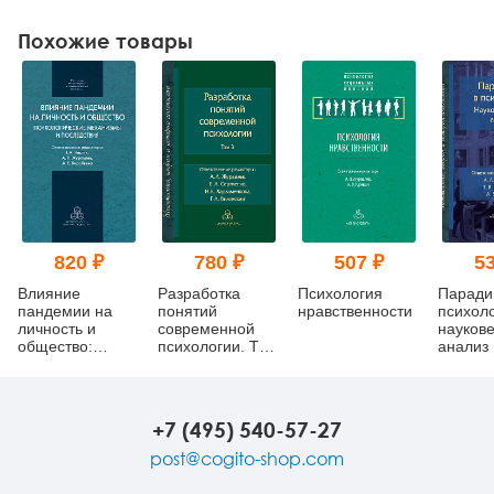
Похожие товары
820 ₽
780 ₽
507 ₽
53
Влияние
Разработка
Психология
Паради
пандемии на
понятий
нравственности
психоло
личность и
современной
науков
общество:
психологии. Том
анализ
психологические
3
механизмы и
последствия
+7 (495) 540-57-27
post@cogito-shop.com