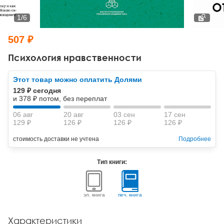
Тревожные расстройства, панические атаки
Психодрама
Психология труда и эргономика
Социальная и организационная психология
1
/
6
Сказкотерапия
Психофизиология
Учебная литература
507 ₽
Другие направления психотерапии
Социальная психология
Классический и юнгианский психоанализ
Психология нравственности
Классический, эриксоновский гипноз и НЛП
Этот товар можно оплатить Долями
129 ₽ сегодня
НЛП
и 378 ₽ потом, без переплат
06 авг
20 авг
03 сен
17 сен
129 ₽
126 ₽
126 ₽
126 ₽
стоимость доставки не учтена
Подробнее
Тип книги:
эл. книга
печ. книга
Характеристики