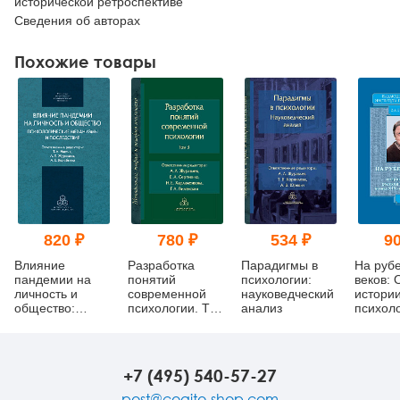
исторической ретроспективе
Сведения об авторах
Похожие товары
820 ₽
780 ₽
534 ₽
90
Влияние
Разработка
Парадигмы в
На руб
пандемии на
понятий
психологии:
веков: 
личность и
современной
науковедческий
истории
общество:
психологии. Том
анализ
психол
психологические
3
конца X
механизмы и
начала 
последствия
+7 (495) 540-57-27
post@cogito-shop.com