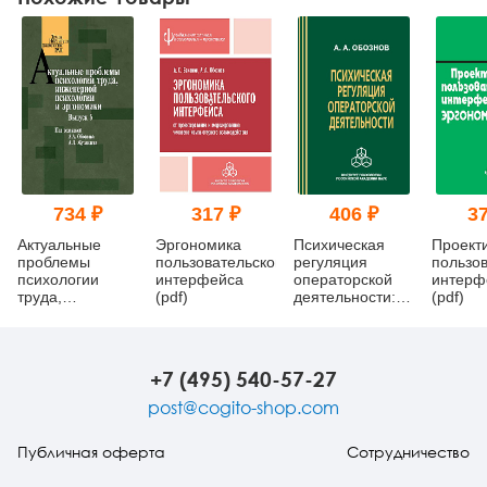
734 ₽
317 ₽
406 ₽
37
Актуальные
Эргономика
Психическая
Проект
проблемы
пользовательского
регуляция
пользов
психологии
интерфейса
операторской
интерф
труда,
(pdf)
деятельности: в
(pdf)
инженерной
особых
психологии и
условиях
эргономики.
рабочей среды
Выпуск 6
(pdf)
+7 (495) 540-57-27
post@cogito-shop.com
Публичная оферта
Сотрудничество