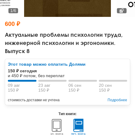
Тревожные расстройства, панические атаки
Психодрама
Психология труда и эргономика
Социальная и организационная психология
1
/
6
Сказкотерапия
Психофизиология
Учебная литература
600 ₽
Другие направления психотерапии
Социальная психология
Классический и юнгианский психоанализ
Актуальные проблемы психологии труда,
инженерной психологии и эргономики.
Классический, эриксоновский гипноз и НЛП
Выпуск 8
НЛП
Этот товар можно оплатить Долями
150 ₽ сегодня
и 450 ₽ потом, без переплат
09 авг
23 авг
06 сен
20 сен
150 ₽
150 ₽
150 ₽
150 ₽
стоимость доставки не учтена
Подробнее
Тип книги:
эл. книга
печ. книга