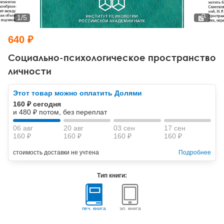
Тревожные расстройства, панические атаки
Психодрама
Психология труда и эргономика
Социальная и организационная психология
1
/
5
Сказкотерапия
Психофизиология
Учебная литература
640 ₽
Другие направления психотерапии
Социальная психология
Классический и юнгианский психоанализ
Социально-психологическое пространство
личности
Классический, эриксоновский гипноз и НЛП
Этот товар можно оплатить Долями
НЛП
160 ₽ сегодня
и 480 ₽ потом, без переплат
06 авг
20 авг
03 сен
17 сен
160 ₽
160 ₽
160 ₽
160 ₽
стоимость доставки не учтена
Подробнее
Тип книги:
печ. книга
эл. книга