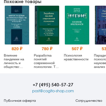
Похожие товары
820 ₽
780 ₽
507 ₽
53
Влияние
Разработка
Психология
Паради
пандемии на
понятий
нравственности
психоло
личность и
современной
науков
общество:
психологии. Том
анализ
психологические
3
механизмы и
последствия
+7 (495) 540-57-27
post@cogito-shop.com
Публичная оферта
Сотрудничество