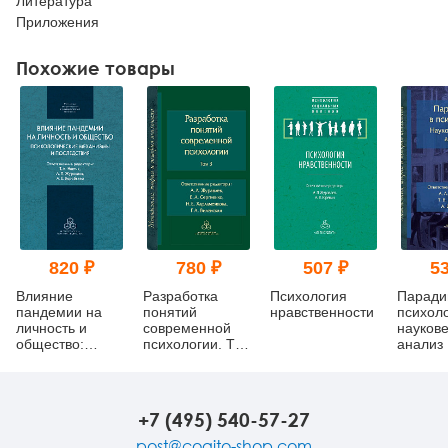
Литература
Приложения
Похожие товары
820 ₽
780 ₽
507 ₽
53
Влияние
Разработка
Психология
Паради
пандемии на
понятий
нравственности
психоло
личность и
современной
науков
общество:
психологии. Том
анализ
психологические
3
механизмы и
последствия
+7 (495) 540-57-27
post@cogito-shop.com