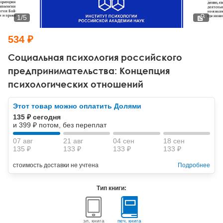
Тревожные расстройства, панические атаки
Психодрама
Психология труда и эргономика
Социальная и организационная психология
1
/
5
Сказкотерапия
Психофизиология
Учебная литература
534 ₽
Другие направления психотерапии
Социальная психология
Классический и юнгианский психоанализ
Социальная психология российского
предпринимательства: Концепция
Классический, эриксоновский гипноз и НЛП
психологических отношений
НЛП
Этот товар можно оплатить Долями
135 ₽ сегодня
и 399 ₽ потом, без переплат
07 авг
21 авг
04 сен
18 сен
135 ₽
133 ₽
133 ₽
133 ₽
стоимость доставки не учтена
Подробнее
Тип книги:
эл. книга
печ. книга