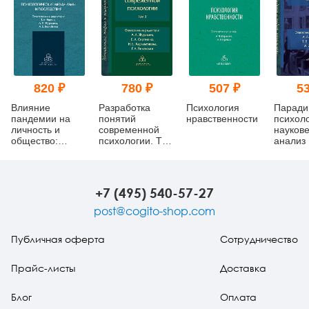
820 ₽
780 ₽
507 ₽
53
Влияние
Разработка
Психология
Паради
пандемии на
понятий
нравственности
психоло
личность и
современной
науков
общество:
психологии. Том
анализ
психологические
3
механизмы и
последствия
+7 (495) 540-57-27
post@cogito-shop.com
Публичная оферта
Сотрудничество
Прайс-листы
Доставка
Блог
Оплата