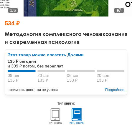
Тревожные расстройства, панические атаки
Психодрама
Психология труда и эргономика
Социальная и организационная психология
1
/
6
Сказкотерапия
Психофизиология
Учебная литература
534 ₽
Другие направления психотерапии
Социальная психология
Классический и юнгианский психоанализ
Методология комплексного человекознания
и современная психология
Классический, эриксоновский гипноз и НЛП
Этот товар можно оплатить Долями
НЛП
135 ₽ сегодня
и 399 ₽ потом, без переплат
09 авг
23 авг
06 сен
20 сен
135 ₽
133 ₽
133 ₽
133 ₽
стоимость доставки не учтена
Подробнее
Тип книги:
эл. книга
печ. книга