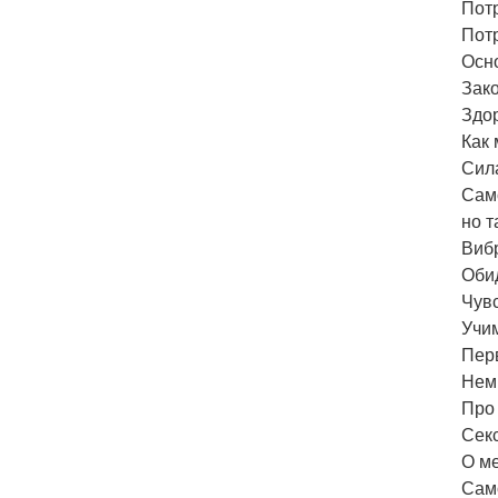
Потр
Пот
Осн
Зако
Здо
Как
Сил
Сам
но т
Виб
Обид
Чувс
Учи
Пер
Немн
Про
Сек
О м
Сам