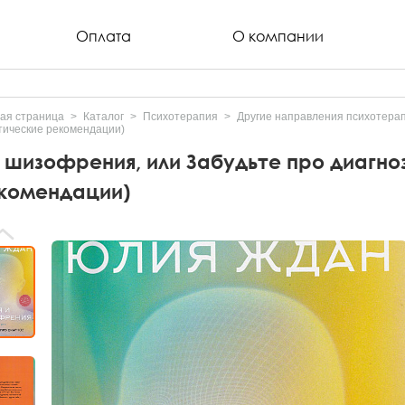
Оплата
О компании
ая страница
Каталог
Психотерапия
Другие направления психотера
тические рекомендации)
и шизофрeния, или Забудьте про диагно
комендации)