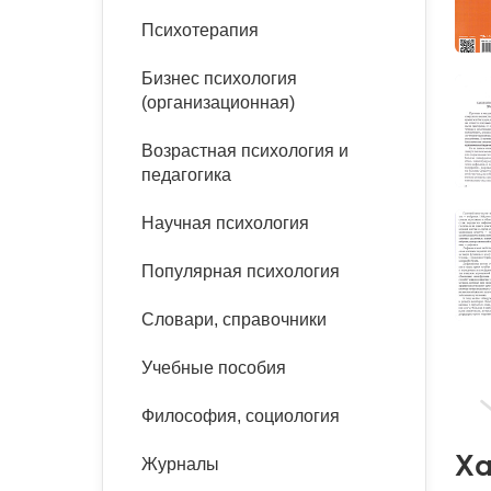
букинист
Психотерапия
Расстройства пищевого
Песочная терапия
Психология труда и
поведения
Психология развития
эргономика
Бизнес психология
Психодрама
(организационная)
Тревожные расстройства,
Социальная и
Психофизиология
панические атаки
организационная психология
Сказкотерапия
Возрастная психология и
Социальная психология
педагогика
Учебная литература
Другие направления
психотерапии
Научная психология
Классический и юнгианский
психоанализ
Классический, эриксоновский
Популярная психология
гипноз и НЛП
Словари, справочники
НЛП
Учебные пособия
Философия, социология
Ха
Журналы