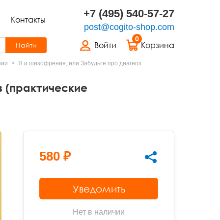
+7 (495) 540-57-27
Контакты
post@cogito-shop.com
0
Войти
Корзина
Найти
пии
Я и шизофрeния, или Забудьте про диагноз
з (практические
580 ₽
Уведомить
Нет в наличии