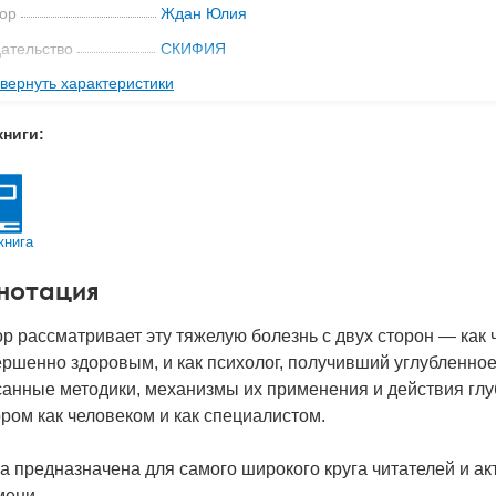
ор
Ждан Юлия
ательство
СКИФИЯ
вернуть характеристики
мат книги
210x138x11 мм
с
0.25 кг
книги:
 обложки
Мягкая обложка
-во стр
200
2021
книга
BN
978-5-00025-253-6
нотация
д
27755
р рассматривает эту тяжелую болезнь с двух сторон — как 
ршенно здоровым, и как психолог, получивший углубленное
санные методики, механизмы их применения и действия гл
ром как человеком и как специалистом.
а предназначена для самого широкого круга читателей и а
мени.