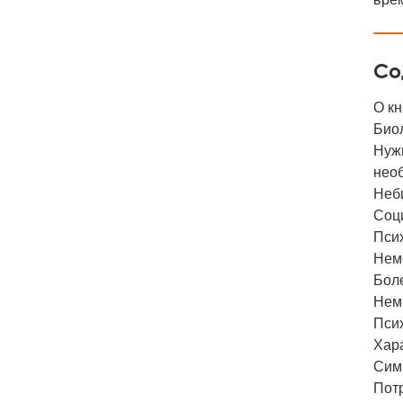
Со
О к
Био
Нужн
нео
Неб
Соц
Пси
Нем
Бол
Нем
Пси
Хара
Сим
Пот