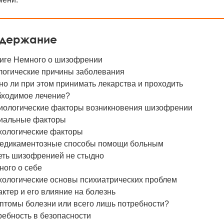
держание
ниге Немного о шизофрении
логические причины заболевания
о ли при этом принимать лекарства и проходить
бходимое лечение?
иологические факторы возникновения шизофрении
иальные факторы
хологические факторы
едикаментозные способы помощи больным
еть шизофренией не стыдно
ного о себе
хологические основы психиатрических проблем
ктер и его влияние на болезнь
птомы болезни или всего лишь потребности?
ребность в безопасности