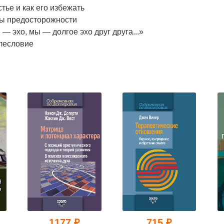
тье и как его избежать
ы предосторожности
— эхо, мы — долгое эхо друг друга...»
лесловие
1177 ₽
715 ₽