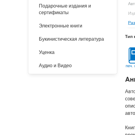
Авт
Подарочные издания и
сертификаты
Изд
Раз
Фор
Электронные книги
Ве
Тип 
Букинистическая литература
Тип
Кол
Уценка
Год
Аудио и Видео
печ. 
IS
Ан
Ко
Авто
сове
опи
авто
Книг
вре