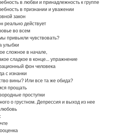
ебность в любви и принадлежность к группе
ребность в признании и уважении
овной закон
н реально действует
ровье во всем
 мы привыкли чувствовать?
а улыбки
ое сложное в начале,
акое сладкое в конце... упражнение
рационный фон человека
а с изнанки
тво вины? Или все та же обида?
мся прощать
вородные проступки
ого о грустном. Депрессия и выход из нее
 любовь
с
ечте
ооценка