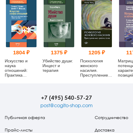
1804 ₽
1375 ₽
1205 ₽
11
Искусство и
Убийство души:
Психология
Матриц
наука
Инцест и
женского
потенц
отношений:
терапия
насилия.
характе
Практика
Преступление
позици
интегративной
против тела
архети
психотерапии
подход
теорий
развити
+7 (495) 540-57-27
поиска
неисся
post@cogito-shop.com
источни
Публичная оферта
Сотрудничество
Прайс-листы
Доставка