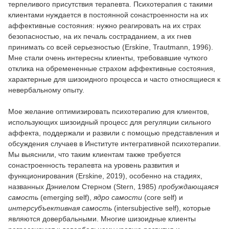
терпеливого присутствия терапевта. Психотерапия с такими
клиентами нуждается в постоянной сонастроенности на их
аффективные состояния: нужно реагировать на их страх
безопасностью, на их печаль состраданием, а их гнев
принимать со всей серьезностью (Erskine, Trautmann, 1996).
Мне стали очень интересны клиенты, требовавшие чуткого
отклика на обремененные страхом аффективные состояния,
характерные для шизоидного процесса и часто относящиеся к
невербальному опыту.
Мое желание оптимизировать психотерапию для клиентов,
использующих шизоидный процесс для регуляции сильного
аффекта, поддержали и развили с помощью представления и
обсуждения случаев в Институте интегративной психотерапии.
Мы выяснили, что таким клиентам также требуется
сонастроенность терапевта на уровень развития и
функционирования (Erskine, 2019), особенно на стадиях,
названных Дэниелом Стерном (Stern, 1985)
пробуждающаяся
самость
(emerging self),
ядро самости
(core self) и
интерсубъективная самость
(intersubjective self), которые
являются довербальными. Многие шизоидные клиенты