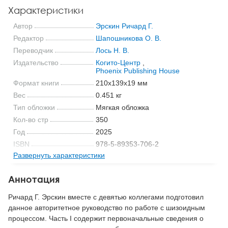
Характеристики
Автор
Эрскин Ричард Г.
Редактор
Шапошникова О. В.
Переводчик
Лось Н. В.
Издательство
Когито-Центр
,
Phoenix Publishing House
Формат книги
210x139x19 мм
Вес
0.451 кг
Тип обложки
Мягкая обложка
Кол-во стр
350
Год
2025
ISBN
978-5-89353-706-2
Развернуть характеристики
Код
53077
Аннотация
Ричард Г. Эрскин вместе с девятью коллегами подготовил
данное авторитетное руководство по работе с шизоидным
процессом. Часть I содержит первоначальные сведения о