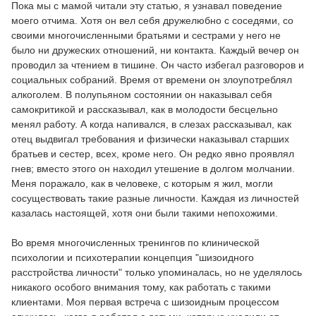
Пока мы с мамой читали эту статью, я узнавал поведение
моего отчима. Хотя он вел себя дружелюбно с соседями, со
своими многочисленными братьями и сестрами у него не
было ни дружеских отношений, ни контакта. Каждый вечер он
проводил за чтением в тишине. Он часто избегал разговоров и
социальных собраний. Время от времени он злоупотреблял
алкоголем. В полупьяном состоянии он наказывал себя
самокритикой и рассказывал, как в молодости бесцельно
менял работу. А когда напивался, в слезах рассказывал, как
отец выдвигал требования и физически наказывал старших
братьев и сестер, всех, кроме него. Он редко явно проявлял
гнев; вместо этого он находил утешение в долгом молчании.
Меня поражало, как в человеке, с которым я жил, могли
сосуществовать такие разные личности. Каждая из личностей
казалась настоящей, хотя они были такими непохожими.
Во время многочисленных тренингов по клинической
психологии и психотерапии концепция "шизоидного
расстройства личности" только упоминалась, но не уделялось
никакого особого внимания тому, как работать с такими
клиентами. Моя первая встреча с шизоидным процессом