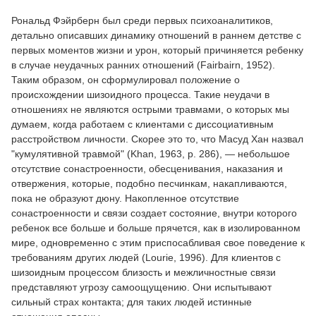
Рональд Фэйрберн был среди первых психоаналитиков,
детально описавших динамику отношений в раннем детстве с
первых моментов жизни и урон, который причиняется ребенку
в случае неудачных ранних отношений (Fairbairn, 1952).
Таким образом, он сформулировал положение о
происхождении шизоидного процесса. Такие неудачи в
отношениях не являются острыми травмами, о которых мы
думаем, когда работаем с клиентами с диссоциативным
расстройством личности. Скорее это то, что Масуд Хан назвал
"кумулятивной травмой" (Khan, 1963, р. 286), — небольшое
отсутствие сонастроенности, обесценивания, наказания и
отвержения, которые, подобно песчинкам, накапливаются,
пока не образуют дюну. Накопленное отсутствие
сонастроенности и связи создает состояние, внутри которого
ребенок все больше и больше прячется, как в изолированном
мире, одновременно с этим приспосабливая свое поведение к
требованиям других людей (Lourie, 1996). Для клиентов с
шизоидным процессом близость и межличностные связи
представляют угрозу самоощущению. Они испытывают
сильный страх контакта; для таких людей истинные