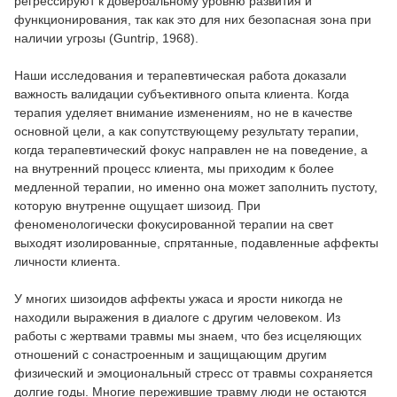
регрессируют к довербальному уровню развития и
функционирования, так как это для них безопасная зона при
наличии угрозы (Guntrip, 1968).
Наши исследования и терапевтическая работа доказали
важность валидации субъективного опыта клиента. Когда
терапия уделяет внимание изменениям, но не в качестве
основной цели, а как сопутствующему результату терапии,
когда терапевтический фокус направлен не на поведение, а
на внутренний процесс клиента, мы приходим к более
медленной терапии, но именно она может заполнить пустоту,
которую внутренне ощущает шизоид. При
феноменологически фокусированной терапии на свет
выходят изолированные, спрятанные, подавленные аффекты
личности клиента.
У многих шизоидов аффекты ужаса и ярости никогда не
находили выражения в диалоге с другим человеком. Из
работы с жертвами травмы мы знаем, что без исцеляющих
отношений с сонастроенным и защищающим другим
физический и эмоциональный стресс от травмы сохраняется
долгие годы. Многие пережившие травму люди не остаются