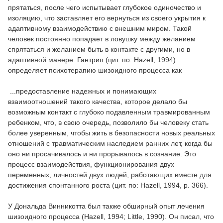
прятаться, после чего испытывает глубокое одиночество и
изоляцию, что заставляет его вернуться из своего укрытия к
адаптивному взаимодействию с внешним миром. Такой
человек постоянно попадает в ловушку между желанием
спрятаться и желанием быть в контакте с другими, но в
адаптивной манере. Гантрип (цит. по: Hazell, 1994)
определяет психотерапию шизоидного процесса как
...предоставление надежных и понимающих
взаимоотношений такого качества, которое делало бы
возможным контакт с глубоко подавленным травмированным
ребенком, что, в свою очередь, позволило бы человеку стать
более уверенным, чтобы жить в безопасности новых реальных
отношений с травматическим наследием ранних лет, когда бы
оно ни просачивалось и ни прорывалось в сознание. Это
процесс взаимодействия, функционирования двух
переменных, личностей двух людей, работающих вместе для
достижения спонтанного роста (цит. по: Hazell, 1994, р. 366).
У Дональда Винникотта был также обширный опыт лечения
шизоидного процесса (Hazell, 1994; Little, 1990). Он писал, что