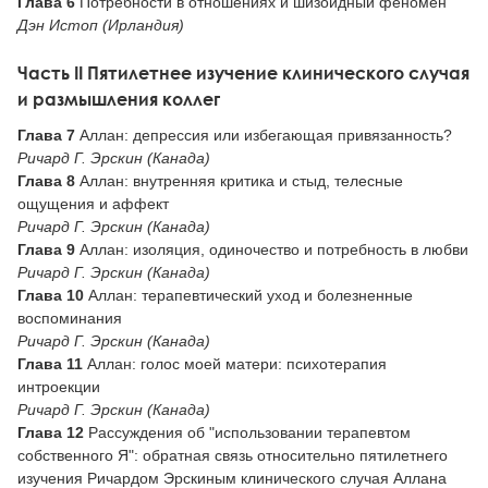
Глава 6
Потребности в отношениях и шизоидный феномен
Дэн Истоп (Ирландия)
Часть II Пятилетнее изучение клинического случая
и размышления коллег
Глава 7
Аллан: депрессия или избегающая привязанность?
Ричард Г. Эрскин (Канада)
Глава 8
Аллан: внутренняя критика и стыд, телесные
ощущения и аффект
Ричард Г. Эрскин (Канада)
Глава 9
Аллан: изоляция, одиночество и потребность в любви
Ричард Г. Эрскин (Канада)
Глава 10
Аллан: терапевтический уход и болезненные
воспоминания
Ричард Г. Эрскин (Канада)
Глава 11
Аллан: голос моей матери: психотерапия
интроекции
Ричард Г. Эрскин (Канада)
Глава 12
Рассуждения об "использовании терапевтом
собственного Я": обратная связь относительно пятилетнего
изучения Ричардом Эрскиным клинического случая Аллана