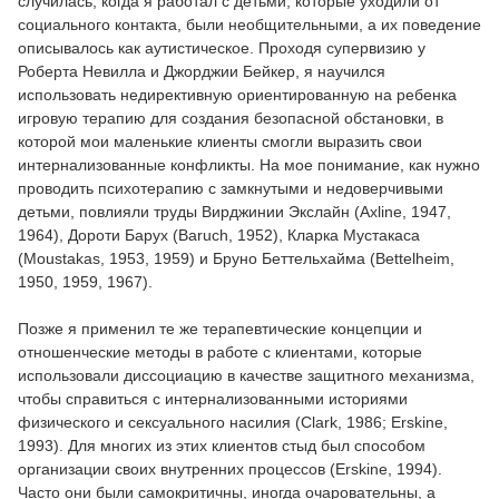
случилась, когда я работал с детьми, которые уходили от
социального контакта, были необщительными, а их поведение
описывалось как аутистическое. Проходя супервизию у
Роберта Невилла и Джорджии Бейкер, я научился
использовать недирективную ориентированную на ребенка
игровую терапию для создания безопасной обстановки, в
которой мои маленькие клиенты смогли выразить свои
интернализованные конфликты. На мое понимание, как нужно
проводить психотерапию с замкнутыми и недоверчивыми
детьми, повлияли труды Вирджинии Экслайн (Axline, 1947,
1964), Дороти Барух (Baruch, 1952), Кларка Мустакаса
(Moustakas, 1953, 1959) и Бруно Беттельхайма (Bettelheim,
1950, 1959, 1967).
Позже я применил те же терапевтические концепции и
отношенческие методы в работе с клиентами, которые
использовали диссоциацию в качестве защитного механизма,
чтобы справиться с интернализованными историями
физического и сексуального насилия (Clark, 1986; Erskine,
1993). Для многих из этих клиентов стыд был способом
организации своих внутренних процессов (Erskine, 1994).
Часто они были самокритичны, иногда очаровательны, а