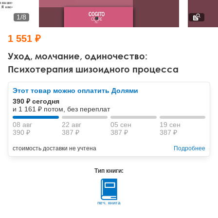
Тревожные расстройства, панические атаки
Психодрама
Психология труда и эргономика
Социальная и организационная психология
1
/
8
Сказкотерапия
Психофизиология
Учебная литература
1 551 ₽
Другие направления психотерапии
Социальная психология
Классический и юнгианский психоанализ
Уход, молчание, одиночество:
Психотерапия шизоидного процесса
Классический, эриксоновский гипноз и НЛП
Этот товар можно оплатить Долями
НЛП
390 ₽ сегодня
и 1 161 ₽ потом, без переплат
08 авг
22 авг
05 сен
19 сен
390 ₽
387 ₽
387 ₽
387 ₽
стоимость доставки не учтена
Подробнее
Тип книги:
печ. книга