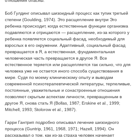
отношения опасны.
Боб Гулдинг описывал шизоидный процесс как тупик третьей
степени (Goulding, 1974). Это расщепление внутри Эго
ребенка происходит, когда естественные функции организма
подавляются и отрицаются — расщепление, из-за которого у
ребенка появляется социальный фасад, необходимый для
взрослых в его окружении. Адаптивный, социальный фасад
превращается в Я, а естественная, фундаментальная
человеческая часть превращается в другое Я. Все
естественное теряется или расщепляется так сильно, что для
человека уже не остается иного способа существования в
мире. Судя по моему клиническому опыту и выводам
современной психотерапевтической литературы, терпеливые,
постоянные, уважительные и сонастроенные отношения
позволяют скрытым аспектам личности, превращенным в
другое Я, снова стать Я (Bollas, 1987; Erskine et al., 1999;
Mitchell, 1993; Stolorow et al., 1987).
Гарри Гантрип подробно описывал лечение шизоидного
процесса (Guntrip, 1961, 1968, 1971; Hazell, 1994). Он
рассказывал о том, как из-за страха человек начинает