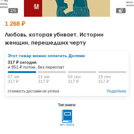
Тревожные расстройства, панические атаки
Психодрама
Психология труда и эргономика
Социальная и организационная психология
1
/
5
Сказкотерапия
Психофизиология
Учебная литература
1 268 ₽
Другие направления психотерапии
Социальная психология
Классический и юнгианский психоанализ
Любовь, которая убивает. Истории
женщин, перешедших черту
Классический, эриксоновский гипноз и НЛП
Этот товар можно оплатить Долями
НЛП
317 ₽ сегодня
и 951 ₽ потом, без переплат
07 авг
21 авг
04 сен
18 сен
317 ₽
317 ₽
317 ₽
317 ₽
стоимость доставки не учтена
Подробнее
Тип книги:
печ. книга