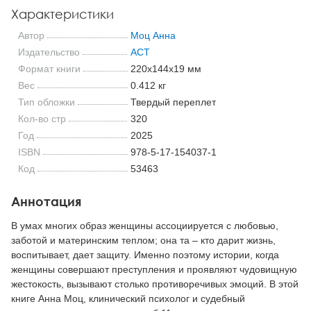
Характеристики
Автор
Моц Анна
Издательство
АСТ
Формат книги
220x144x19 мм
Вес
0.412 кг
Тип обложки
Твердый переплет
Кол-во стр
320
Год
2025
ISBN
978-5-17-154037-1
Код
53463
Аннотация
В умах многих образ женщины ассоциируется с любовью,
заботой и материнским теплом; она та – кто дарит жизнь,
воспитывает, дает защиту. Именно поэтому истории, когда
женщины совершают преступления и проявляют чудовищную
жестокость, вызывают столько противоречивых эмоций. В этой
книге Анна Моц, клинический психолог и судебный