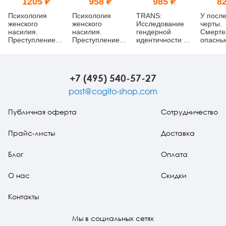
1205 ₽
958 ₽
985 ₽
82
Психология
Психология
TRANS:
У посл
женского
женского
Исследование
черты.
насилия.
насилия.
гендерной
Смерте
Преступление
Преступление
идентичности и
опасны
против тела
против тела
гендерной
болезни
(pdf)
дисфории:
путеше
Практическое
души
руководство
+7 (495) 540-57-27
post@cogito-shop.com
Публичная оферта
Сотрудничество
Прайс-листы
Доставка
Блог
Оплата
О нас
Скидки
Контакты
Мы в социальных сетях