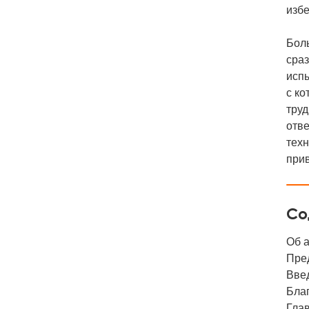
избе
Боль
сраз
испы
с ко
труд
отве
тех
при
Со
Об 
Пре
Вве
Бла
Глав