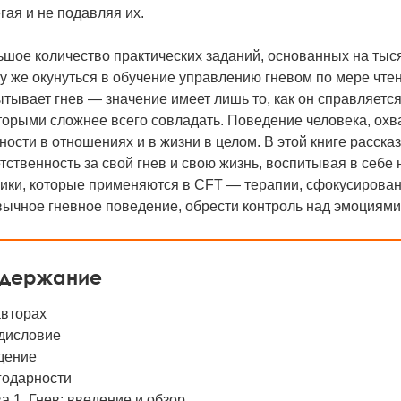
гая и не подавляя их.
шое количество практических заданий, основанных на тыся
у же окунуться в обучение управлению гневом по мере чте
тывает гнев — значение имеет лишь то, как он справляется 
торыми сложнее всего совладать. Поведение человека, охв
ности в отношениях и в жизни в целом. В этой книге рассказ
тственность за свой гнев и свою жизнь, воспитывая в себе
ники, которые применяются в CFT — терапии, сфокусирован
вычное гневное поведение, обрести контроль над эмоциям
держание
авторах
дисловие
дение
годарности
а 1. Гнев: введение и обзор