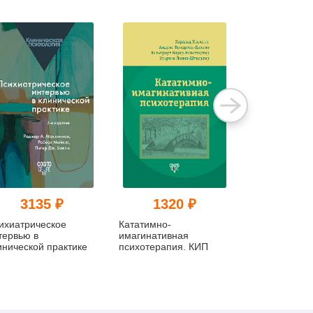
3135 ₽
1320 ₽
869
ихиатрическое
Кататимно-
Первичная
тервью в
имагинативная
консультация
инической практике
психотерапия. КИП
установление
и завоевани