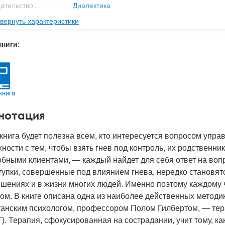
ательство
Диалектика
вернуть характеристики
мат книги
235x164x17 мм
с
0.51 кг
книги:
 обложки
Мягкая обложка
-во стр
320
2022
книга
BN
978-5-907458-11-6
нотация
д
27696
книга будет полезна всем, кто интересуется вопросом уп
ности с тем, чтобы взять гнев под контроль, их родственни
бными клиентами, — каждый найдет для себя ответ на вопро
тупки, совершенные под влиянием гнева, нередко становят
шениях и в жизни многих людей. Именно поэтому каждому 
ом. В книге описана одна из наиболее действенных методи
танским психологом, профессором Полом Гилбертом, — тер
). Терапия, сфокусированная на сострадании, учит тому, 