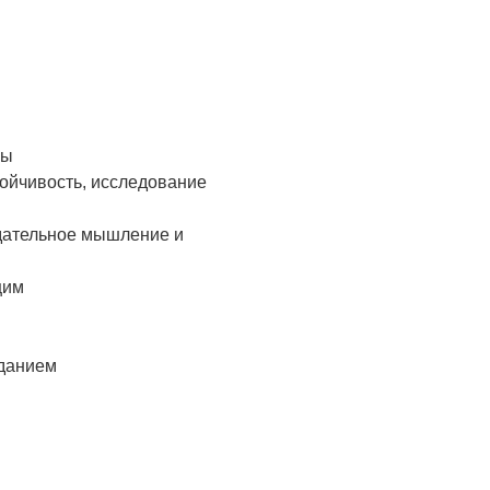
зы
тойчивость, исследование
адательное мышление и
щим
аданием