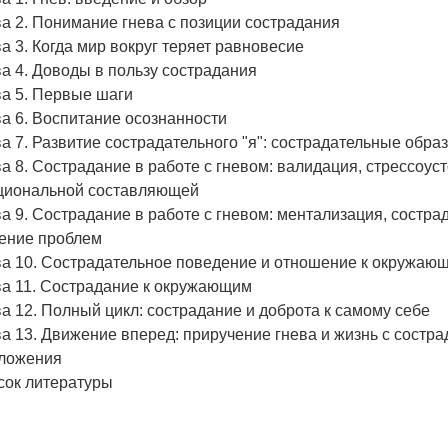
а 2. Понимание гнева с позиции сострадания
а 3. Когда мир вокруг теряет равновесие
а 4. Доводы в пользу сострадания
ва 5. Первые шаги
а 6. Воспитание осознанности
а 7. Развитие сострадательного "я": сострадательные обра
а 8. Сострадание в работе с гневом: валидация, стрессоус
циональной составляющей
а 9. Сострадание в работе с гневом: ментализация, состр
ение проблем
ва 10. Сострадательное поведение и отношение к окружаю
ва 11. Сострадание к окружающим
а 12. Полный цикл: сострадание и доброта к самому себе
а 13. Движение вперед: приручение гнева и жизнь с состр
ложения
сок литературы