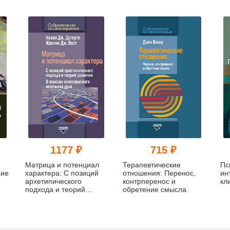
1177 ₽
715 ₽
Матрица и потенциал
Терапевтические
Пс
ние
характера: С позиций
отношения: Перенос,
ин
архетипического
контрперенос и
кл
подхода и теорий
обретение смысла
развития: В поисках
неиссякаемого
источника духа