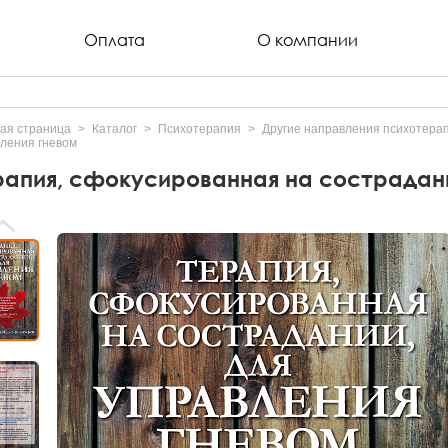
Оплата
О компании
ая страница
Каталог
Психотерапия
Другие направления психотера
ления гневом
рапия, сфокусированная на сострадани