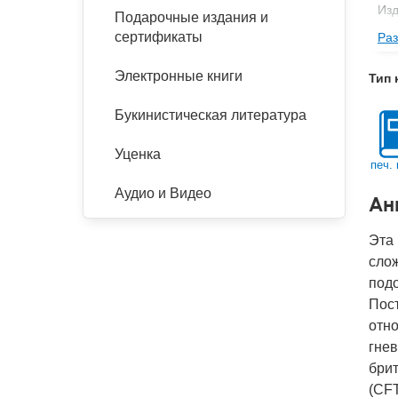
Изд
Подарочные издания и
сертификаты
Раз
Фор
Ве
Электронные книги
Тип 
Тип
Букинистическая литература
Кол
Год
Уценка
печ. 
IS
Аудио и Видео
Ан
Ко
Эта 
слож
подо
Пос
отно
гнев
бри
(CFT