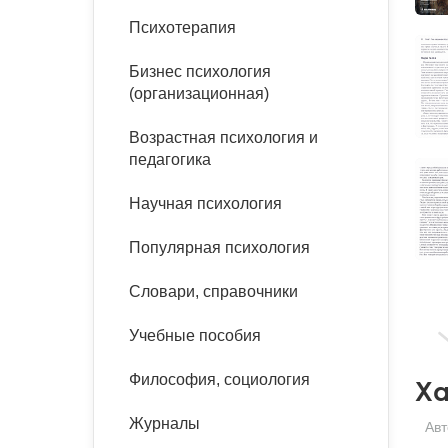
букинист
Психотерапия
Расстройства пищевого
Песочная терапия
Психология труда и
поведения
Психология развития
эргономика
Бизнес психология
Психодрама
(организационная)
Тревожные расстройства,
Социальная и
Психофизиология
панические атаки
организационная психология
Сказкотерапия
Возрастная психология и
Социальная психология
педагогика
Учебная литература
Другие направления
психотерапии
Научная психология
Классический и юнгианский
психоанализ
Классический, эриксоновский
Популярная психология
гипноз и НЛП
Словари, справочники
НЛП
Учебные пособия
Философия, социология
Ха
Журналы
Авт