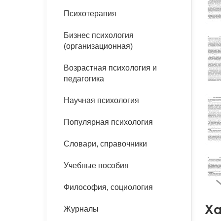
букинист
Психотерапия
Расстройства пищевого
Песочная терапия
Психология труда и
поведения
Психология развития
эргономика
Бизнес психология
Психодрама
(организационная)
Тревожные расстройства,
Социальная и
Психофизиология
панические атаки
организационная психология
Сказкотерапия
Возрастная психология и
Социальная психология
педагогика
Учебная литература
Другие направления
психотерапии
Научная психология
Классический и юнгианский
психоанализ
Классический, эриксоновский
Популярная психология
гипноз и НЛП
Словари, справочники
НЛП
Учебные пособия
Философия, социология
Ха
Журналы