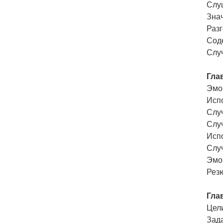
Слу
Зна
Разг
Сод
Случ
Гла
Эмо
Исп
Случ
Случ
Исп
Случ
Эмо
Рез
Гла
Цел
Зад