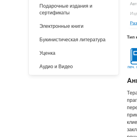
Авт
Подарочные издания и
сертификаты
Изд
Раз
Фор
Электронные книги
Ве
Тип 
Букинистическая литература
Тип
Кол
Уценка
Год
Аудио и Видео
печ. 
IS
Ан
Ко
Тера
пра
пере
прим
клие
зак
реше