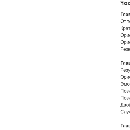
Час
Гла
От т
Крат
Ори
Ори
Рез
Гла
Рез
Ори
Эмо
Поз
Поз
Дво
Случ
Гла