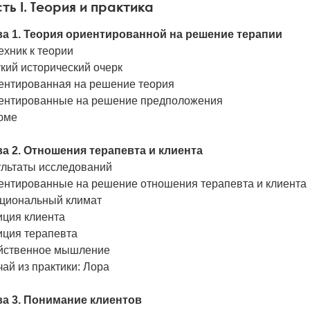
ть I. Теория и практика
ва 1. Теория ориентированной на решение терапии
ехник к теории
кий исторический очерк
ентированная на решение теория
ентированные на решение предположения
юме
ва 2. Отношения терапевта и клиента
ультаты исследований
ентированные на решение отношения терапевта и клиента
циональный климат
иция клиента
иция терапевта
йственное мышление
ай из практики: Лора
ва 3. Понимание клиентов