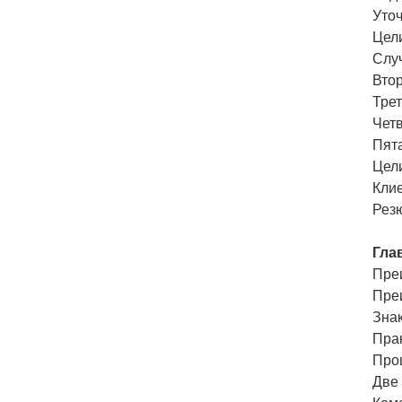
Уто
Цел
Слу
Втор
Трет
Четв
Пята
Цел
Клие
Рез
Гла
Пре
Пре
Зна
Пра
Про
Две 