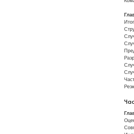
Ком
Гла
Ито
Стру
Случ
Случ
Пре
Раз
Случ
Слу
Час
Рез
Час
Гла
Оце
Сов