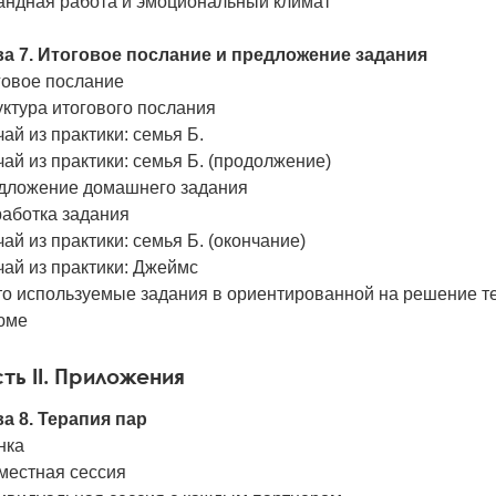
андная работа и эмоциональный климат
ва 7. Итоговое послание и предложение задания
говое послание
ктура итогового послания
ай из практики: семья Б.
ай из практики: семья Б. (продолжение)
дложение домашнего задания
работка задания
ай из практики: семья Б. (окончание)
чай из практики: Джеймс
то используемые задания в ориентированной на решение 
юме
ть II. Приложения
ва 8. Терапия пар
нка
местная сессия