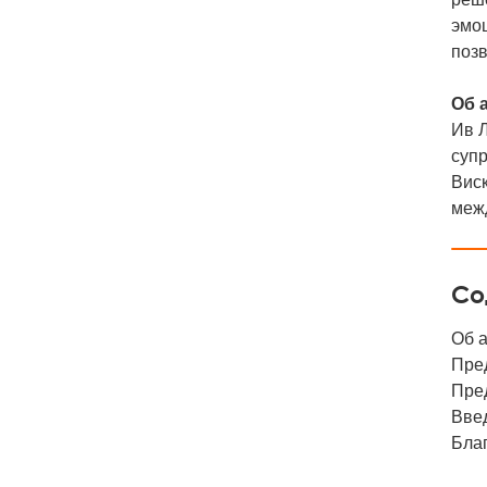
эмо
поз
Об 
Ив 
супр
Виск
меж
Со
Об 
Пре
Пре
Вве
Бла