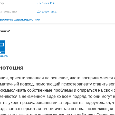
ор
Липчик Ив
ательство
Диалектика
вернуть характеристики
мат книги
235x165x13 мм
с
0.36 кг
книги:
 обложки
Мягкая обложка
-во стр
272
2024
книга
BN
978-5-907705-21-0
нотация
д
52086
пия, ориентированная на решение, часто воспринимается 
гматичный подход, помогающий психотерапевту ставить во
осмысливать собственные проблемы и опираться на свои с
еняются в неизменном виде ко всем подряд, то они могут н
нты уходят разочарованными, а терапевты недоумевают, что
ладывается серьезная теоретическая основа, позволяющая
ния там, где готовые рекомендации не работают. Основное 