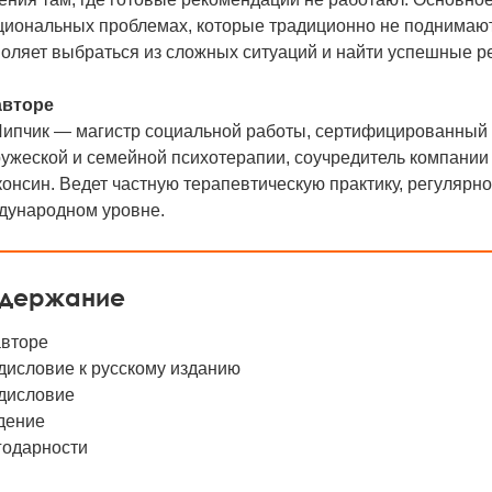
циональных проблемах, которые традиционно не поднимают
воляет выбраться из сложных ситуаций и найти успешные р
авторе
Липчик — магистр социальной работы, сертифицированный 
ужеской и семейной психотерапии, соучредитель компании IC
онсин. Ведет частную терапевтическую практику, регулярно
дународном уровне.
держание
авторе
дисловие к русскому изданию
дисловие
дение
годарности