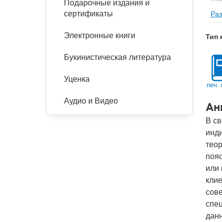
Подарочные издания и
сертификаты
Раз
Ве
Тип
Электронные книги
Тип 
Кол
Букинистическая литература
Год
IS
Уценка
печ. 
Ко
Аудио и Видео
Ан
В св
инд
тео
поя
или 
клие
сове
спец
данн