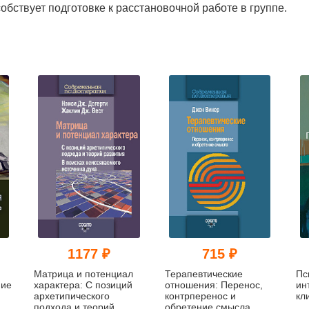
обствует подготовке к расстановочной работе в группе.
1177 ₽
715 ₽
Матрица и потенциал
Терапевтические
Пс
ние
характера: С позиций
отношения: Перенос,
ин
архетипического
контрперенос и
кл
подхода и теорий
обретение смысла