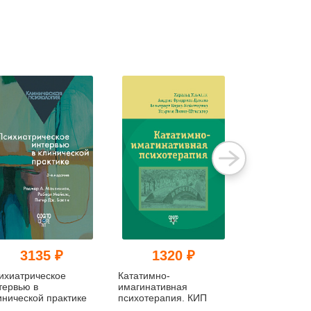
3135 ₽
1320 ₽
869
ихиатрическое
Кататимно-
Первичная
тервью в
имагинативная
консультация
инической практике
психотерапия. КИП
установление
и завоевани