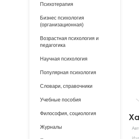
букинист
Психотерапия
Расстройства пищевого
Песочная терапия
Психология труда и
поведения
Психология развития
эргономика
Бизнес психология
Психодрама
(организационная)
Тревожные расстройства,
Социальная и
Психофизиология
панические атаки
организационная психология
Возрастная психология и
Сказкотерапия
педагогика
Социальная психология
Учебная литература
Другие направления
Научная психология
психотерапии
Классический и юнгианский
психоанализ
Популярная психология
Классический, эриксоновский
гипноз и НЛП
Словари, справочники
НЛП
Учебные пособия
Философия, социология
Ха
Журналы
Авт
Изд