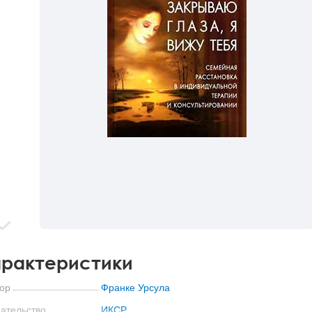
рактеристики
ор
Франке Урсула
ательство
ИКСР