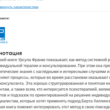
вернуть характеристики
с
0.35 кг
 обложки
Твердый переплет
книги:
-во стр
182
2007
BN
978-5-91160-011-2
книга
д
15384
нотация
оей книге Урсула Франке показывает, как метод системной 
ивидуальной терапии и консультировании. При этом она п
ретические знания с наглядными и интересными случаями и
сняют процессы, которые во время расстановки оказывают
консультанта. Эта хорошо структурированная и понятная кн
нтам, а также всем, кто интересуется психотерапией, вел
тов и подсказок по ориентированной на решение индивиду
иалистам, которые хотят применять подход Берта Хеллинге
ая книга поможет интегрировать этот метод в свою повседн