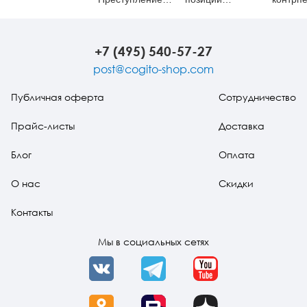
против тела
архетипического
обрете
подхода и
смысла
теорий
развития: В
+7 (495) 540-57-27
поисках
неиссякаемого
post@cogito-shop.com
источника духа
Публичная оферта
Сотрудничество
Прайс-листы
Доставка
Блог
Оплата
О нас
Скидки
Контакты
Мы в социальных сетях
VK
Telegram
YouTube