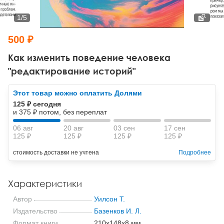
Тревожные расстройства, панические атаки
Психодрама
Психология труда и эргономика
Социальная и организационная психология
1
/
5
Сказкотерапия
Психофизиология
Учебная литература
500 ₽
Другие направления психотерапии
Социальная психология
Классический и юнгианский психоанализ
Как изменить поведение человека
"редактирование историй"
Классический, эриксоновский гипноз и НЛП
Этот товар можно оплатить Долями
НЛП
125 ₽ сегодня
и 375 ₽ потом, без переплат
06 авг
20 авг
03 сен
17 сен
125 ₽
125 ₽
125 ₽
125 ₽
стоимость доставки не учтена
Подробнее
Характеристики
Автор
Уилсон Т.
Издательство
Базенков И. Л.
Формат книги
210x148x8 мм