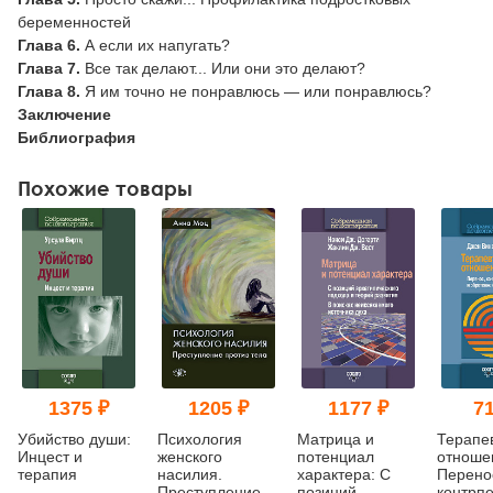
беременностей
Глава 6.
А если их напугать?
Глава 7.
Все так делают... Или они это делают?
Глава 8.
Я им точно не понравлюсь — или понравлюсь?
Заключение
Библиография
Похожие товары
1375 ₽
1205 ₽
1177 ₽
71
Убийство души:
Психология
Матрица и
Терапе
Инцест и
женского
потенциал
отноше
терапия
насилия.
характера: С
Перено
Преступление
позиций
контрп