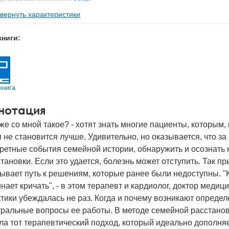
вернуть характеристики
с
0.12 кг
 обложки
Мягкая обложка
книги:
-во стр
157
2010
BN
978-5-91160-028-0
книга
д
14747
нотация
же со мной такое? - хотят знать многие пациенты, которым
и не становится лучше. Удивительно, но оказывается, что з
ретные события семейной истории, обнаружить и осознать
тановки. Если это удается, болезнь может отступить. Так 
ывает путь к решениям, которые ранее были недоступны. "
нает кричать", - в этом терапевт и кардиолог, доктор меди
тики убеждалась не раз. Когда и почему возникают определ
тральные вопросы ее работы. В методе семейной расстанов
а тот терапевтический подход, который идеально дополня