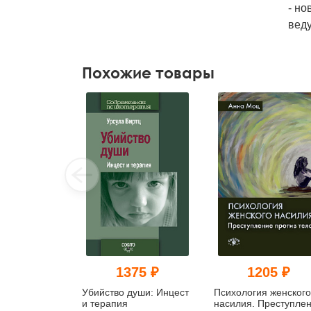
- но
вед
Похожие товары
1375 ₽
1205 ₽
Убийство души: Инцест
Психология женского
и терапия
насилия. Преступле