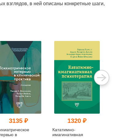
ых взглядов, в ней описаны конкретные шаги,
3135 ₽
1320 ₽
869
ихиатрическое
Кататимно-
Первичная
тервью в
имагинативная
консультация