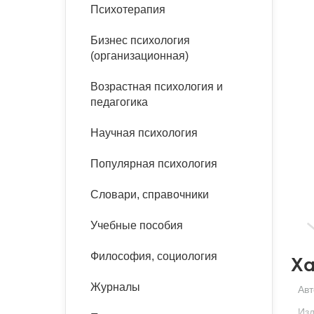
букинист
Психотерапия
Расстройства пищевого
Песочная терапия
Психология труда и
поведения
Психология развития
эргономика
Бизнес психология
Психодрама
(организационная)
Тревожные расстройства,
Социальная и
Психофизиология
панические атаки
организационная психология
Возрастная психология и
Сказкотерапия
педагогика
Социальная психология
Учебная литература
Другие направления
Научная психология
психотерапии
Классический и юнгианский
психоанализ
Популярная психология
Классический, эриксоновский
гипноз и НЛП
Словари, справочники
НЛП
Учебные пособия
Философия, социология
Ха
Журналы
Авт
Изд