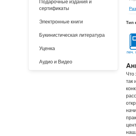
Подарочные издания и
сертификаты
Раз
Ве
Тип
Электронные книги
Тип 
Кол
Букинистическая литература
Год
IS
Уценка
печ. 
Ко
Аудио и Видео
Ан
Что 
так 
конк
расс
откр
начи
прак
цен
нашл