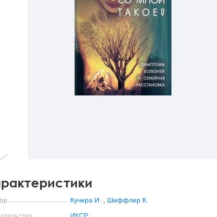
рактеристики
ор
Кучера И.
,
Шеффлер К.
ательство
ИКСР