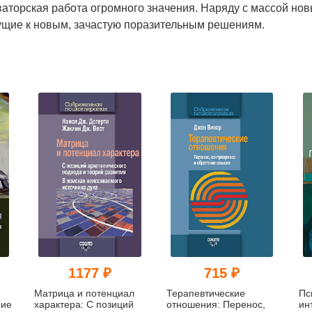
ваторская работа огромного значения. Наряду с массой нов
ущие к новым, зачастую поразительным решениям.
1177 ₽
715 ₽
Матрица и потенциал
Терапевтические
Пс
ние
характера: С позиций
отношения: Перенос,
ин