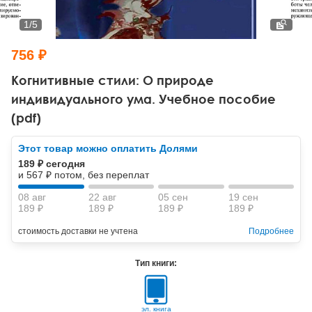
Тревожные расстройства, панические атаки
Психодрама
Психология труда и эргономика
Социальная и организационная психология
1
/
5
Сказкотерапия
Психофизиология
Учебная литература
756 ₽
Другие направления психотерапии
Социальная психология
Классический и юнгианский психоанализ
Когнитивные стили: О природе
индивидуального ума. Учебное пособие
Классический, эриксоновский гипноз и НЛП
(pdf)
НЛП
Этот товар можно оплатить Долями
189 ₽ сегодня
и 567 ₽ потом, без переплат
08 авг
22 авг
05 сен
19 сен
189 ₽
189 ₽
189 ₽
189 ₽
стоимость доставки не учтена
Подробнее
Тип книги:
эл. книга