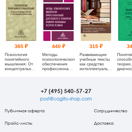
365 ₽
440 ₽
315 ₽
34
Психология
Методы
Развивающие
Поняти
понятийного
психологического
учебные тексты
способн
мышления: От
обеспечения
как средство
теория,
концептуальных
профессиональной
интеллектуального
диагнос
структур к
деятельности и
воспитания
эмпирик
понятийным
технологии
учащихся (pdf)
способностям
развития
(pdf)
ментальных
+7 (495) 540-57-27
ресурсов
человека
post@cogito-shop.com
Публичная оферта
Сотрудничество
Прайс-листы
Доставка