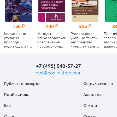
756 ₽
440 ₽
315 ₽
34
Когнитивные
Методы
Развивающие
Поняти
стили: О
психологического
учебные тексты
способн
природе
обеспечения
как средство
теория,
индивидуального
профессиональной
интеллектуального
диагнос
ума. Учебное
деятельности и
воспитания
эмпирик
пособие (pdf)
технологии
учащихся (pdf)
развития
ментальных
+7 (495) 540-57-27
ресурсов
человека
post@cogito-shop.com
Публичная оферта
Сотрудничество
Прайс-листы
Доставка
Блог
Оплата
О нас
Скидки