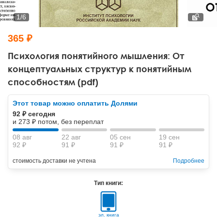
Тревожные расстройства, панические атаки
Психодрама
Психология труда и эргономика
Социальная и организационная психология
1
/
6
Сказкотерапия
Психофизиология
Учебная литература
365 ₽
Другие направления психотерапии
Социальная психология
Классический и юнгианский психоанализ
Психология понятийного мышления: От
концептуальных структур к понятийным
Классический, эриксоновский гипноз и НЛП
способностям (pdf)
НЛП
Этот товар можно оплатить Долями
92 ₽ сегодня
и 273 ₽ потом, без переплат
08 авг
22 авг
05 сен
19 сен
92 ₽
91 ₽
91 ₽
91 ₽
стоимость доставки не учтена
Подробнее
Тип книги:
эл. книга