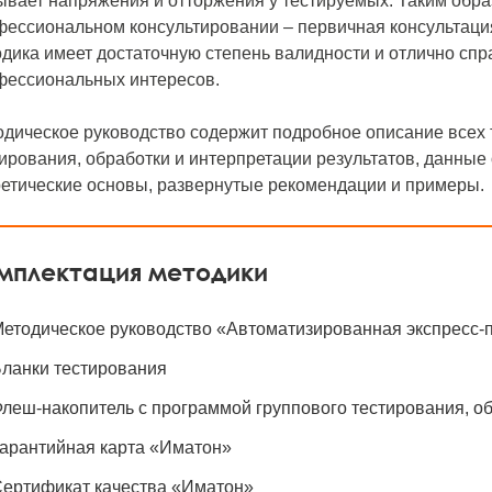
вает напряжения и отторжения у тестируемых. Таким обра
ессиональном консультировании – первичная консультация
дика имеет достаточную степень валидности и отлично спр
фессиональных интересов.
одическое руководство содержит подробное описание всех 
ирования, обработки и интерпретации результатов, данные 
ретические основы, развернутые рекомендации и примеры.
мплектация методики
етодическое руководство «Автоматизированная экспресс-
ланки тестирования
леш-накопитель с программой группового тестирования, об
арантийная карта «Иматон»
ертификат качества «Иматон»