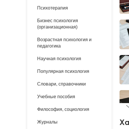
букинист
Психотерапия
Расстройства пищевого
Песочная терапия
Психология труда и
поведения
Психология развития
эргономика
Бизнес психология
Психодрама
(организационная)
Тревожные расстройства,
Социальная и
Психофизиология
панические атаки
организационная психология
Сказкотерапия
Возрастная психология и
Социальная психология
педагогика
Учебная литература
Другие направления
психотерапии
Научная психология
Классический и юнгианский
психоанализ
Классический, эриксоновский
Популярная психология
гипноз и НЛП
Словари, справочники
НЛП
Учебные пособия
Философия, социология
Ха
Журналы