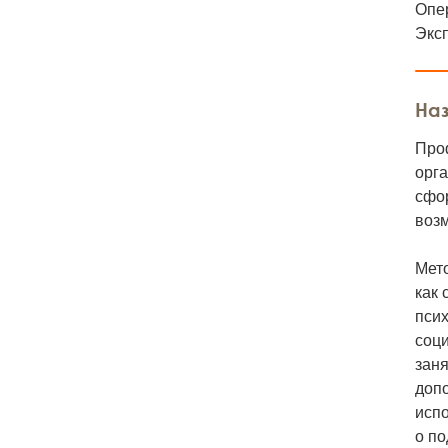
Опер
Эксп
Наз
Про
орг
сфор
воз
Мето
как 
псих
соц
заня
доп
испо
о п