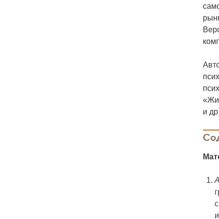
сам
рынк
Верс
ком
Авто
псих
пси
«Жиз
и др
Со
Мат
г
с
и