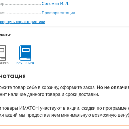
ор
Соломин И. Л.
рия
Профориентация
вернуть характеристики
ательство
Иматон
с
0.6 кг
книги:
д
13960
книга
печ. книга
нотация
жите товар себе в корзину, оформите заказ.
Но не оплачи
нит наличие данного товара и сроки доставки.
 товары ИМАТОН участвуют в акции, скидки по программе 
мя акций мы предоставляем минимальную возможную цену)