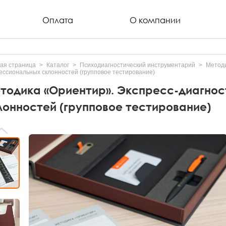
Оплата
О компании
ая страница
Каталог
Психодиагностический инструментарий
Метод
ссиональных склонностей (групповое тестирование)
тодика «Ориентир». Экспресс-диагно
лонностей (групповое тестирование)