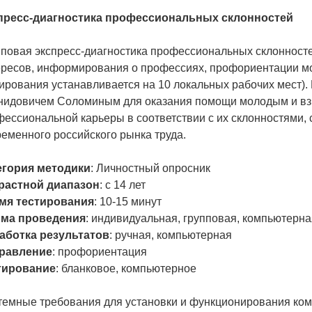
пресс-диагностика профессиональных склонностей
пповая экспресс-диагностика профессиональных склонност
ересов, информирования о профессиях, профориентации м
ирования устанавливается на 10 локальных рабочих мест)
нидовичем Соломиным для оказания помощи молодым и вз
ессиональной карьеры в соответствии с их склонностями,
еменного российского рынка труда.
егория методики
: Личностный опросник
растной диапазон
: с 14 лет
мя тестирования
: 10-15 минут
ма проведения
: индивидуальная, групповая, компьютерна
аботка результатов
: ручная, компьютерная
равление
: профориентация
тирование
: бланковое, компьютерное
темные требования для установки и функционирования ко