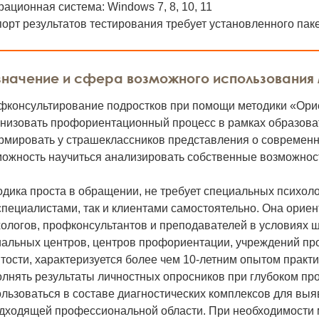
ационная система: Windows 7, 8, 10, 11
орт результатов тестирования требует установленного пакет
начение и сфера возможного использования
фконсультирование подростков при помощи методики «Ори
анизовать профориентационный процесс в рамках образова
мировать у страшеклассников представления о современны
можность научиться анализировать собственные возможнос
дика проста в обращении, не требует специальных психоло
специалистами, так и клиентами самостоятельно. Она орие
ологов, профконсультантов и преподавателей в условиях ш
иальных центров, центров профориентации, учреждений пр
тости, характеризуется более чем 10-летним опытом практ
олнять результаты личностных опросников при глубоком п
льзоваться в составе диагностических комплексов для вы
одходящей профессиональной области. При необходимости 