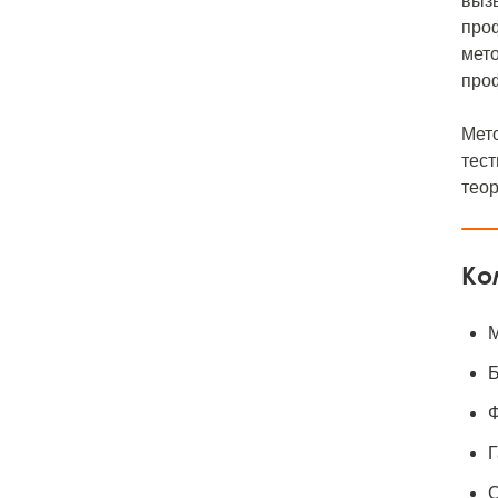
вызы
проф
мето
про
Мет
тест
тео
Ко
М
Б
Ф
Г
С