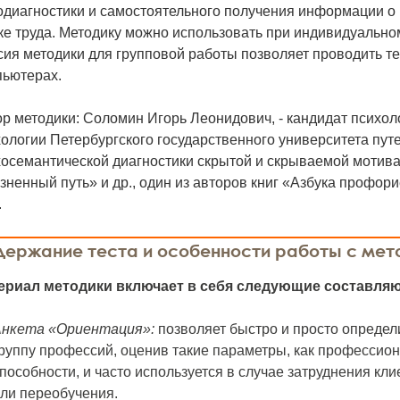
одиагностики и самостоятельного получения информации о
е труда. Методику можно использовать при индивидуальном
ия методики для групповой работы позволяет проводить т
пьютерах.
р методики: Соломин Игорь Леонидович, - кандидат психол
ологии Петербургского государственного университета пут
хосемантической диагностики скрытой и скрываемой мотив
ненный путь» и др., один из авторов книг «Азбука профор
.
держание теста и особенности работы с мет
ериал методики включает в себя следующие составля
Анкета «Ориентация»:
позволяет быстро и просто определ
руппу профессий, оценив такие параметры, как професси
пособности, и часто используется в случае затруднения кл
ли переобучения.