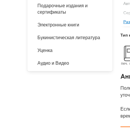
Авт
Подарочные издания и
сертификаты
Се
Раз
Изд
Электронные книги
Ве
Тип 
Букинистическая литература
Ко
Уценка
Аудио и Видео
печ. 
Ан
Поло
уточ
Если
вре