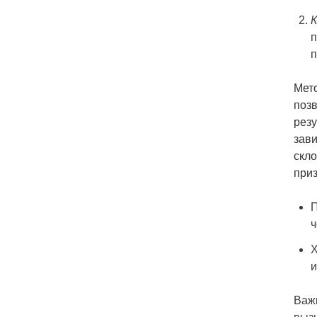
К
п
п
Мето
позв
резу
зави
скло
при
П
ч
Х
и
Важн