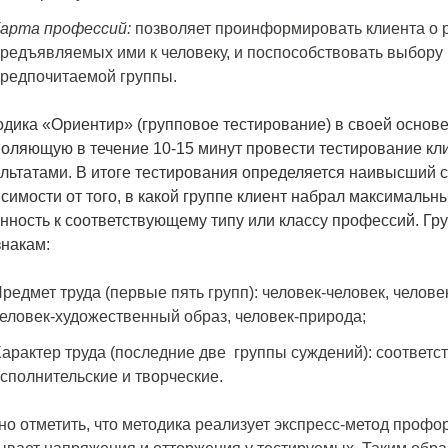
арта профессий:
позволяет проинформировать клиента о р
редъявляемых ими к человеку, и поспособствовать выбору
редпочитаемой группы.
дика «Ориентир» (групповое тестирование) в своей основ
оляющую в течение 10-15 минут провести тестирование кли
льтатами. В итоге тестирования определяется наивысший 
симости от того, в какой группе клиент набрал максималь
нность к соответствующему типу или классу профессий. Г
знакам:
редмет труда (первые пять групп): человек-человек, челове
еловек-художественный образ, человек-природа;
арактер труда (последние две группы суждений): соответ
сполнительские и творческие.
о отметить, что методика реализует экспресс-метод профор