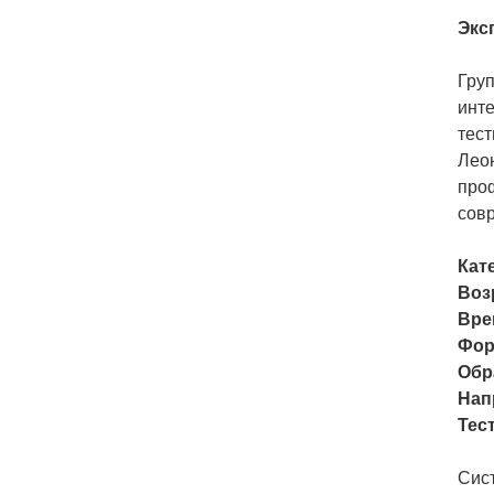
Экс
Гру
инт
тест
Лео
проф
совр
Кат
Воз
Вре
Фор
Обр
Нап
Тес
Сис