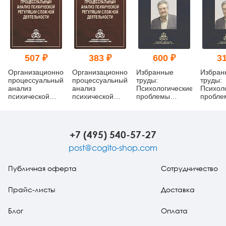
507 ₽
383 ₽
600 ₽
31
Организационно-
Организационно-
Избранные
Избран
процессуальный
процессуальный
труды:
труды:
анализ
анализ
Психологические
Психол
психической
психической
проблемы
пробле
регуляции
регуляции
автоматизации
автома
сложной
сложной
высоких
высоки
деятельности
деятельности
технологий
техноло
(pdf)
+7 (495) 540-57-27
post@cogito-shop.com
Публичная оферта
Сотрудничество
Прайс-листы
Доставка
Блог
Оплата