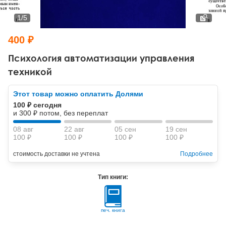
Тревожные расстройства, панические атаки
Психодрама
Психология труда и эргономика
Социальная и организационная психология
1
/
5
Сказкотерапия
Психофизиология
Учебная литература
400 ₽
Другие направления психотерапии
Социальная психология
Классический и юнгианский психоанализ
Психология автоматизации управления
техникой
Классический, эриксоновский гипноз и НЛП
Этот товар можно оплатить Долями
НЛП
100 ₽ сегодня
и 300 ₽ потом, без переплат
08 авг
22 авг
05 сен
19 сен
100 ₽
100 ₽
100 ₽
100 ₽
стоимость доставки не учтена
Подробнее
Тип книги:
печ. книга