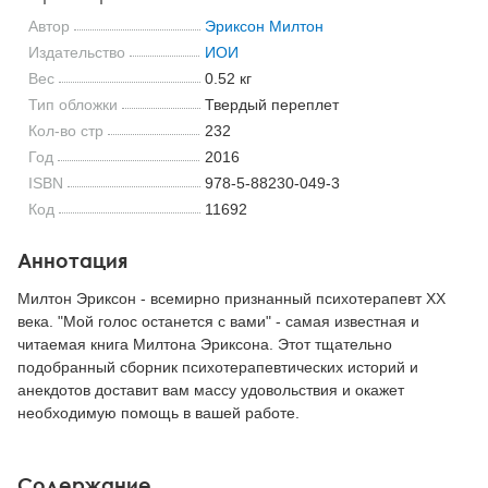
Автор
Эриксон Милтон
Издательство
ИОИ
Вес
0.52 кг
Тип обложки
Твердый переплет
Кол-во стр
232
Год
2016
ISBN
978-5-88230-049-3
Код
11692
Аннотация
Милтон Эриксон - всемирно признанный психотерапевт XX
века. "Мой голос останется с вами" - самая известная и
читаемая книга Милтона Эриксона. Этот тщательно
подобранный сборник психотерапевтических историй и
анекдотов доставит вам массу удовольствия и окажет
необходимую помощь в вашей работе.
Содержание