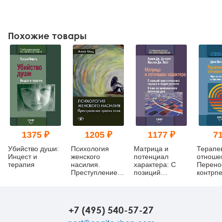
Похожие товары
1375 ₽
1205 ₽
1177 ₽
71
Убийство души:
Психология
Матрица и
Терапе
Инцест и
женского
потенциал
отноше
терапия
насилия.
характера: С
Перено
Преступление
позиций
контрп
против тела
архетипического
обрете
подхода и
смысла
теорий
развития: В
+7 (495) 540-57-27
поисках
неиссякаемого