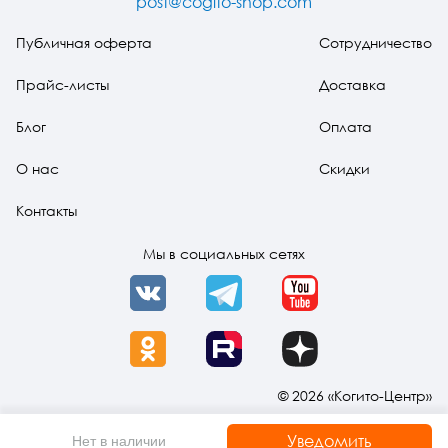
post@cogito-shop.com
источника духа
Публичная оферта
Сотрудничество
Прайс-листы
Доставка
Блог
Оплата
О нас
Скидки
Контакты
Мы в социальных сетях
VK
Telegram
YouTube
OK
Rutube
Dzen
© 2026 «Когито-Центр»
Уведомить
Нет в наличии