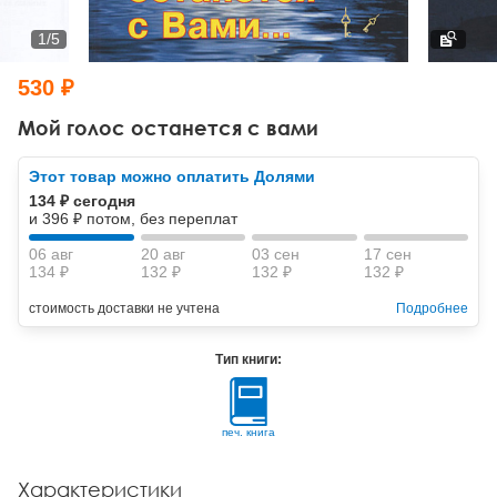
Тревожные расстройства, панические атаки
Психодрама
Психология труда и эргономика
Социальная и организационная психология
1
/
5
Сказкотерапия
Психофизиология
Учебная литература
530 ₽
Другие направления психотерапии
Социальная психология
Классический и юнгианский психоанализ
Мой голос останется с вами
Классический, эриксоновский гипноз и НЛП
Этот товар можно оплатить Долями
134 ₽ сегодня
НЛП
и 396 ₽ потом, без переплат
06 авг
20 авг
03 сен
17 сен
134 ₽
132 ₽
132 ₽
132 ₽
стоимость доставки не учтена
Подробнее
Тип книги:
печ. книга
Характеристики