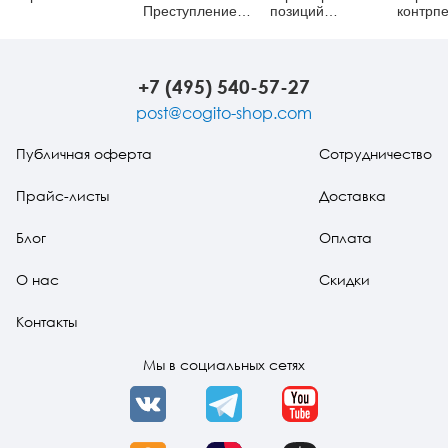
Преступление
позиций
контрп
против тела
архетипического
обрете
подхода и
смысла
теорий
развития: В
+7 (495) 540-57-27
поисках
неиссякаемого
post@cogito-shop.com
источника духа
Публичная оферта
Сотрудничество
Прайс-листы
Доставка
Блог
Оплата
О нас
Скидки
Контакты
Мы в социальных сетях
VK
Telegram
YouTube