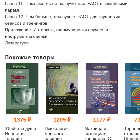
Глава 11. Пока смерть не разлучит нас: FACT с семейными
парами
Глава 12. Чем больше, тем лучше: FACT для групповых
сеансов и тренингов
Приложение. Интервью, формулировки случаев и
инструменты оценки
Литература
Похожие товары
1375 ₽
1205 ₽
1177 ₽
71
Убийство души:
Психология
Матрица и
Терапе
Инцест и
женского
потенциал
отноше
терапия
насилия.
характера: С
Перено