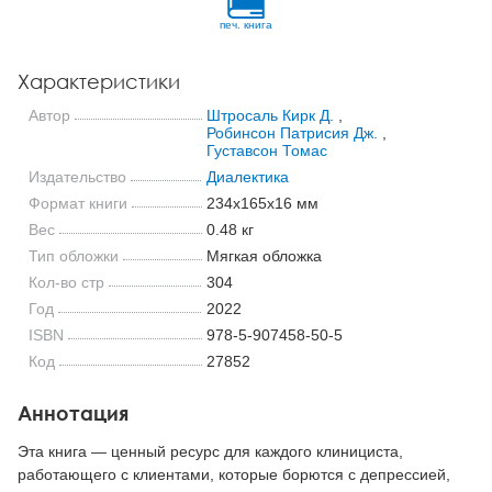
печ. книга
Характеристики
Автор
Штросаль Кирк Д.
,
Робинсон Патрисия Дж.
,
Густавсон Томас
Издательство
Диалектика
Формат книги
234x165x16 мм
Вес
0.48 кг
Тип обложки
Мягкая обложка
Кол-во стр
304
Год
2022
ISBN
978-5-907458-50-5
Код
27852
Аннотация
Эта книга — ценный ресурс для каждого клинициста,
работающего с клиентами, которые борются с депрессией,