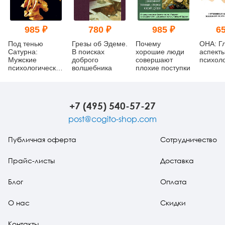
985 ₽
780 ₽
985 ₽
65
Под тенью
Грезы об Эдеме.
Почему
ОНА: Г
Сатурна:
В поисках
хорошие люди
аспект
Мужские
доброго
совершают
психол
психологические
волшебника
плохие поступки
травмы и их
исцеление
+7 (495) 540-57-27
post@cogito-shop.com
Публичная оферта
Сотрудничество
Прайс-листы
Доставка
Блог
Оплата
О нас
Скидки
Контакты