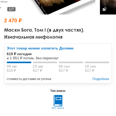
Тревожные расстройства, панические атаки
Психодрама
Психология труда и эргономика
Социальная и организационная психология
1
/
7
Сказкотерапия
Психофизиология
Учебная литература
2 470 ₽
Другие направления психотерапии
Социальная психология
Классический и юнгианский психоанализ
Маски Бога, Том I (в двух частях).
Изначальная мифология
Классический, эриксоновский гипноз и НЛП
Этот товар можно оплатить Долями
НЛП
619 ₽ сегодня
и 1 851 ₽ потом, без переплат
09 авг
23 авг
06 сен
20 сен
619 ₽
617 ₽
617 ₽
617 ₽
стоимость доставки не учтена
Подробнее
Тип книги:
печ. книга