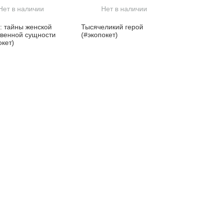
Нет в наличии
Нет в наличии
: тайны женской
Тысячеликий герой
венной сущности
(#экопокет)
окет)