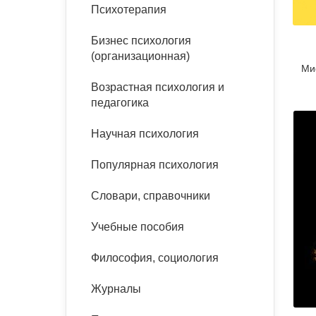
букинист
Психотерапия
Расстройства пищевого
Песочная терапия
Психология труда и
поведения
Психология развития
эргономика
Бизнес психология
Психодрама
(организационная)
Ми
Тревожные расстройства,
Социальная и
Психофизиология
панические атаки
организационная психология
Возрастная психология и
Сказкотерапия
педагогика
Социальная психология
Учебная литература
Другие направления
Научная психология
психотерапии
Классический и юнгианский
психоанализ
Популярная психология
Классический, эриксоновский
гипноз и НЛП
Словари, справочники
НЛП
Учебные пособия
Философия, социология
Журналы