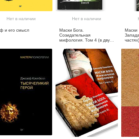
Нет в наличии
Нет в наличии
ф и его смысл
Маски Бога.
Маски 
Созидательная
Запада
мифология. Том 4 (в двух
частях
частях)