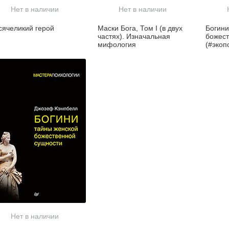
Нет в наличии
Нет в наличии
сячеликий герой
Маски Бога, Том I (в двух
Богини
частях). Изначальная
божест
мифология
(#экоп
Нет в наличии