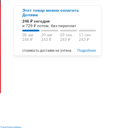
Этот товар можно оплатить
Долями
246 ₽ сегодня
и 729 ₽ потом, без переплат
06 авг
20 авг
03 сен
17 сен
246 ₽
243 ₽
243 ₽
243 ₽
стоимость доставки не учтена
Подробнее
тантинович