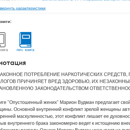
вернуть характеристики
рия
Юнгианская психология
ательство
Когито-Центр
,
Inner City Books
книги:
мат книги
125x200x14 мм
с
0.275 кг
 обложки
Мягкая обложка
книга
печ. книга
-во стр
310
нотация
2024
BN
978-5-89353-701-7
АКОННОЕ ПОТРЕБЛЕНИЕ НАРКОТИЧЕСКИХ СРЕДСТВ, 
ЛОГОВ ПРИЧИНЯЕТ ВРЕД ЗДОРОВЬЮ, ИХ НЕЗАКОННЫ
д
17922
АНОВЛЕННУЮ ЗАКОНОДАТЕЛЬСТВОМ ОТВЕТСТВЕННОС
ниге "Опустошенный жених" Марион Вудман предлагает свой
щины. Основной внутренний конфликт зрелой женщины авто
ренней маскулинностью, этот конфликт лишает ее духовност
ыв внутреннего брака закономерно ведет к истощению внешн