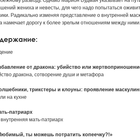
бежному разводу. Однако Марион Вудман указывает на пут
ошений жениха и невесты, для чего надо попытаться ожив
ики. Радикально изменяя представление о внутренней маску
а намечает дорогу к более зрелым отношениям между ними
держание:
дение
Избавление от дракона: убийство или жертвоприношени
йство дракона, сотворение души и метафора
Волшебники, трикстеры и клоуны: проявление маскулин
ли на кухне
Мать-патриарх
 внутренняя мать-патриарх
«Любимый, ты можешь потратить копеечку?!»