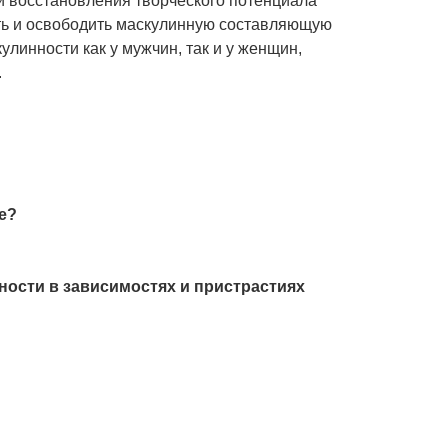
и восстановления творческого потенциала
ить и освободить маскулинную составляющую
линности как у мужчин, так и у женщин,
.
е?
ности в зависимостях и пристрастиях