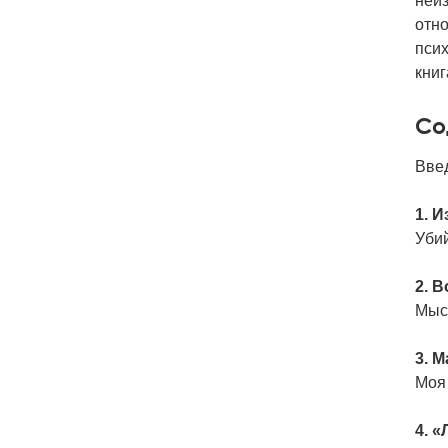
неиз
отн
псих
книг
Со
Вве
1. 
Уби
2. 
Мыс
3. 
Моя
4. 