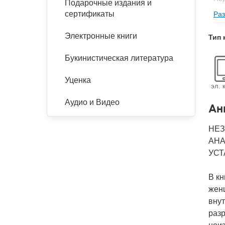
Подарочные издания и
сертификаты
Раз
Се
Изд
Электронные книги
Тип 
Фор
Букинистическая литература
Ве
Тип
Уценка
эл. 
Кол
Аудио и Видео
Ан
Год
IS
НЕЗ
АНА
Ко
УСТ
В к
жен
внут
разр