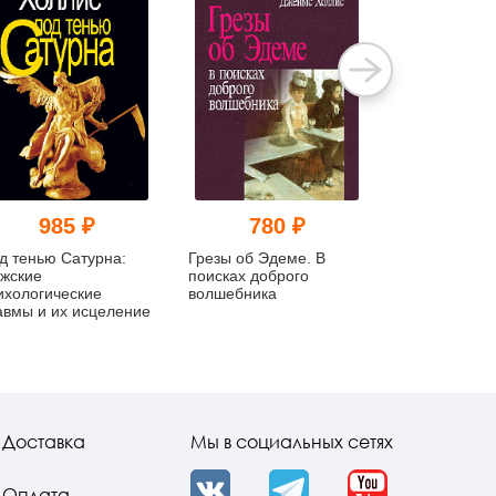
985 ₽
780 ₽
985
д тенью Сатурна:
Грезы об Эдеме. В
Почему хоро
жские
поисках доброго
совершают п
ихологические
волшебника
поступки
авмы и их исцеление
Доставка
Мы в социальных сетях
Оплата