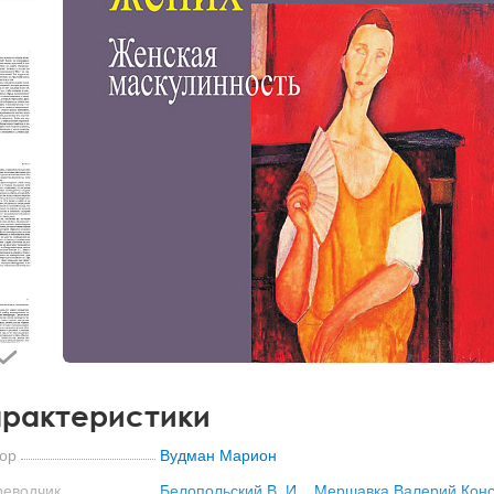
рактеристики
ор
Вудман Марион
реводчик
Белопольский В. И.
,
Мершавка Валерий Конс