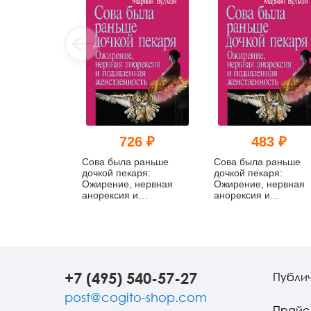
726 ₽
483 ₽
Сова была раньше
Сова была раньше
дочкой пекаря:
дочкой пекаря:
Ожирение, нервная
Ожирение, нервная
анорексия и
анорексия и
подавленная
подавленная
женственность
женственность (pdf)
+7 (495) 540-57-27
Публи
post@cogito-shop.com
Прайс