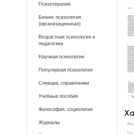
букинист
Психотерапия
Расстройства пищевого
Песочная терапия
Психология труда и
поведения
Психология развития
эргономика
Бизнес психология
Психодрама
(организационная)
Тревожные расстройства,
Социальная и
Психофизиология
панические атаки
организационная психология
Возрастная психология и
Сказкотерапия
педагогика
Социальная психология
Учебная литература
Другие направления
Научная психология
психотерапии
Классический и юнгианский
психоанализ
Популярная психология
Классический, эриксоновский
гипноз и НЛП
Словари, справочники
НЛП
Учебные пособия
Философия, социология
Ха
Журналы
Авт
Пе