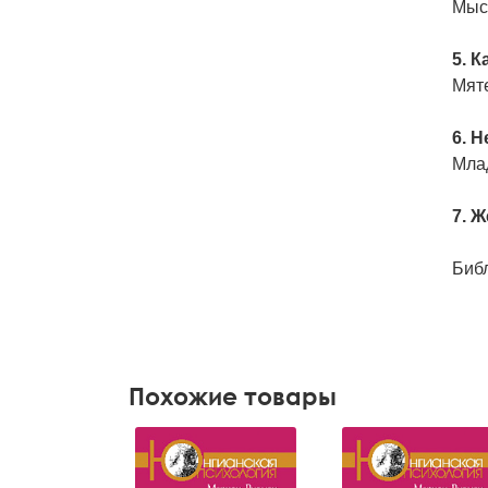
Мыс
5. 
Мят
6. 
Мла
7. 
Биб
Похожие товары