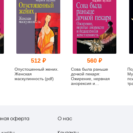
512 ₽
560 ₽
Опустошенный жених.
Сова была раньше
По
Женская
дочкой пекаря:
Му
маскулинность (pdf)
Ожирение, нервная
пс
анорексия и
тр
подавленная
женственность (уценка)
чная оферта
О нас
-листы
Контакты