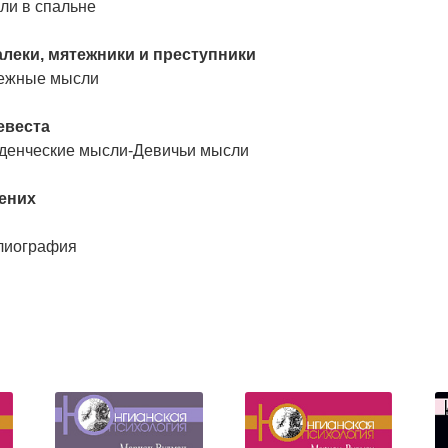
ли в спальне
Калеки, мятежники и преступники
ежные мысли
Невеста
денческие мысли-Девичьи мысли
Жених
лиография