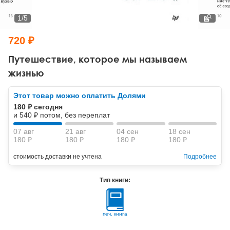
Тревожные расстройства, панические атаки
Психодрама
Психология труда и эргономика
Социальная и организационная психология
1
/
5
Сказкотерапия
Психофизиология
Учебная литература
720 ₽
Другие направления психотерапии
Социальная психология
Классический и юнгианский психоанализ
Путешествие, которое мы называем
жизнью
Классический, эриксоновский гипноз и НЛП
Этот товар можно оплатить Долями
НЛП
180 ₽ сегодня
и 540 ₽ потом, без переплат
07 авг
21 авг
04 сен
18 сен
180 ₽
180 ₽
180 ₽
180 ₽
стоимость доставки не учтена
Подробнее
Тип книги:
печ. книга