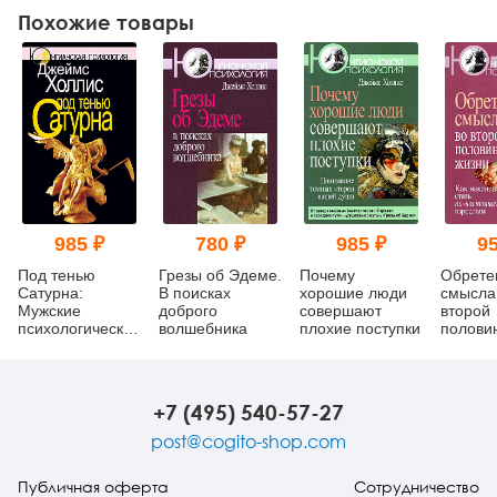
Похожие товары
985 ₽
780 ₽
985 ₽
95
Под тенью
Грезы об Эдеме.
Почему
Обрете
Сатурна:
В поисках
хорошие люди
смысла
Мужские
доброго
совершают
второй
психологические
волшебника
плохие поступки
полови
травмы и их
Как нак
исцеление
стать п
настоя
взросл
+7 (495) 540-57-27
post@cogito-shop.com
Публичная оферта
Сотрудничество