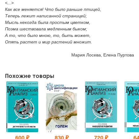
<...>
Как все меняется! Что было раньше птицей,
Теперь лежит написанной страницей;
Мысль некогда была простым цветком,
Поэма шествовала медленным быком;
А то, что было мною, то, быть может,
Опять растет и мир растений множит.
Мария Лосева, Елена Пуртова
Похожие товары
600 ₽
830 ₽
720 ₽
64