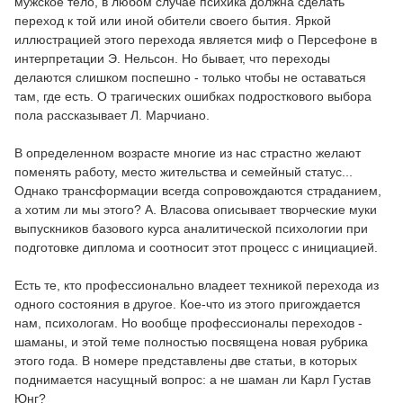
мужское тело, в любом случае психика должна сделать
переход к той или иной обители своего бытия. Яркой
иллюстрацией этого перехода является миф о Персефоне в
интерпретации Э. Нельсон. Но бывает, что переходы
делаются слишком поспешно - только чтобы не оставаться
там, где есть. О трагических ошибках подросткового выбора
пола рассказывает Л. Марчиано.
В определенном возрасте многие из нас страстно желают
поменять работу, место жительства и семейный статус...
Однако трансформации всегда сопровождаются страданием,
а хотим ли мы этого? А. Власова описывает творческие муки
выпускников базового курса аналитической психологии при
подготовке диплома и соотносит этот процесс с инициацией.
Есть те, кто профессионально владеет техникой перехода из
одного состояния в другое. Кое-что из этого пригождается
нам, психологам. Но вообще профессионалы переходов -
шаманы, и этой теме полностью посвящена новая рубрика
этого года. В номере представлены две статьи, в которых
поднимается насущный вопрос: а не шаман ли Карл Густав
Юнг?