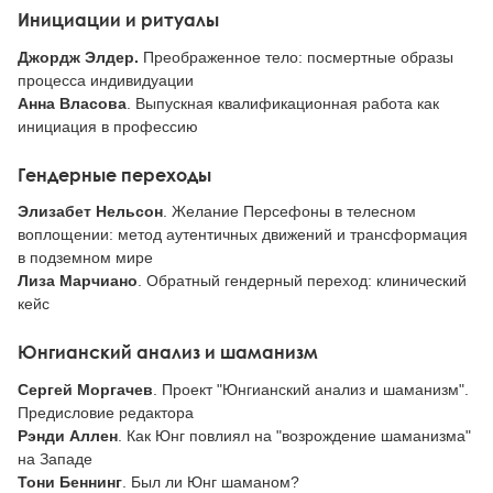
Инициации и ритуалы
Джордж Элдер.
Преображенное тело: посмертные образы
процесса индивидуации
Анна Власова
. Выпускная квалификационная работа как
инициация в профессию
Гендерные переходы
Элизабет Нельсон
. Желание Персефоны в телесном
воплощении: метод аутентичных движений и трансформация
в подземном мире
Лиза Марчиано
. Обратный гендерный переход: клинический
кейс
Юнгианский анализ и шаманизм
Сергей Моргачев
. Проект "Юнгианский анализ и шаманизм".
Предисловие редактора
Рэнди Аллен
. Как Юнг повлиял на "возрождение шаманизма"
на Западе
Тони Беннинг
. Был ли Юнг шаманом?