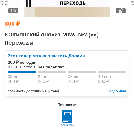
Тревожные расстройства, панические атаки
Психодрама
Психология труда и эргономика
Социальная и организационная психология
1
/
5
Сказкотерапия
Психофизиология
Учебная литература
800 ₽
Другие направления психотерапии
Социальная психология
Классический и юнгианский психоанализ
Юнгианский анализ. 2026. №2 (66).
Переходы
Классический, эриксоновский гипноз и НЛП
Этот товар можно оплатить Долями
НЛП
200 ₽ сегодня
и 600 ₽ потом, без переплат
08 авг
22 авг
05 сен
19 сен
200 ₽
200 ₽
200 ₽
200 ₽
стоимость доставки не учтена
Подробнее
Тип книги:
печ. книга