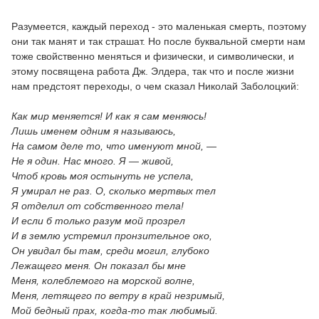
Разумеется, каждый переход - это маленькая смерть, поэтому
они так манят и так страшат. Но после буквальной смерти нам
тоже свойственно меняться и физически, и символически, и
этому посвящена работа Дж. Элдера, так что и после жизни
нам предстоят переходы, о чем сказал Николай Заболоцкий:
Как мир меняется! И как я сам меняюсь!
Лишь именем одним я называюсь,
На самом деле то, что именуют мной, —
Не я один. Нас много. Я — живой,
Чтоб кровь моя остынуть не успела,
Я умирал не раз. О, сколько мертвых тел
Я отделил от собственного тела!
И если б только разум мой прозрел
И в землю устремил пронзительное око,
Он увидал бы там, среди могил, глубоко
Лежащего меня. Он показал бы мне
Меня, колеблемого на морской волне,
Меня, летящего по ветру в край незримый,
Мой бедный прах, когда-то так любимый.