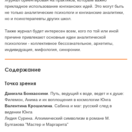
Журнал ориентирован на практиков, которым важно
прикладное использование юнгианских идей. Это могут быть
не только аналитические психологи и юнгианские аналитики,
но и психотерапевты других школ.
Также журнал будет интересен всем, кого по той или иной
причине привлекают основные идеи аналитической
психологии - коллективное бессознательное, архетипы,
индивидуация, мифология, синхронии.
Содержание
Точка зрения
Даниэла Боккассини
. Путь, ведущий к воде, ведет и к душе:
Филемон, Анима и их воплощения в космологии Юнга
Валентина Крошилина
. Сабина и маг: русский след в
видении Юнга
Лидия Сурина. Алхимический символизм в романе М.
Булгакова "Мастер и Маргарита"