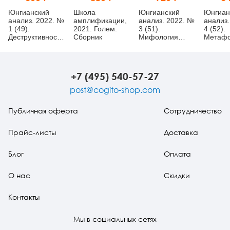
Юнгианский
Школа
Юнгианский
Юнгиан
анализ. 2022. №
амплификации,
анализ. 2022. №
анализ.
1 (49).
2021. Голем.
3 (51).
4 (52).
Деструктивность
Сборник
Мифология
Метаф
и ее смыслы
развития
психиче
+7 (495) 540-57-27
post@cogito-shop.com
Публичная оферта
Сотрудничество
Прайс-листы
Доставка
Блог
Оплата
О нас
Скидки
Контакты
Мы в социальных сетях