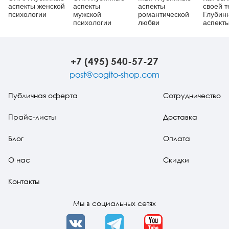
аспекты женской
аспекты
аспекты
своей т
психологии
мужской
романтической
Глубин
психологии
любви
аспект
сторон
+7 (495) 540-57-27
post@cogito-shop.com
Публичная оферта
Сотрудничество
Прайс-листы
Доставка
Блог
Оплата
О нас
Скидки
Контакты
Мы в социальных сетях
VK
Telegram
YouTube