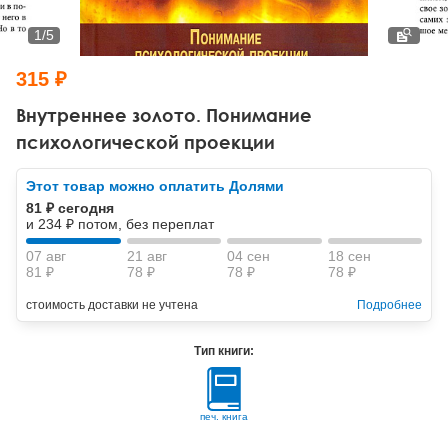
Тревожные расстройства, панические атаки
Психодрама
Психология труда и эргономика
Социальная и организационная психология
1
/
5
Сказкотерапия
Психофизиология
Учебная литература
315 ₽
Другие направления психотерапии
Социальная психология
Классический и юнгианский психоанализ
Внутреннее золото. Понимание
психологической проекции
Классический, эриксоновский гипноз и НЛП
Этот товар можно оплатить Долями
НЛП
81 ₽ сегодня
и 234 ₽ потом, без переплат
07 авг
21 авг
04 сен
18 сен
81 ₽
78 ₽
78 ₽
78 ₽
стоимость доставки не учтена
Подробнее
Тип книги:
печ. книга