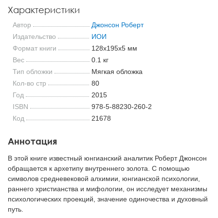
Характеристики
Автор
Джонсон Роберт
Издательство
ИОИ
Формат книги
128x195x5 мм
Вес
0.1 кг
Тип обложки
Мягкая обложка
Кол-во стр
80
Год
2015
ISBN
978-5-88230-260-2
Код
21678
Аннотация
В этой книге известный юнгианский аналитик Роберт Джонсон
обращается к архетипу внутреннего золота. С помощью
символов средневековой алхимии, юнгианской психологии,
раннего христианства и мифологии, он исследует механизмы
психологических проекций, значение одиночества и духовный
путь.