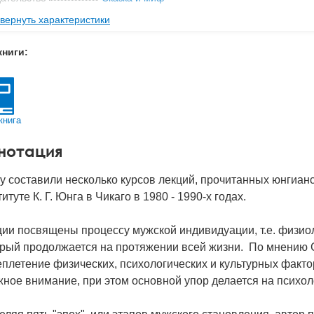
вернуть характеристики
мат книги
209x148x9 мм
с
0.195 кг
книги:
 обложки
Мягкая обложка
-во стр
144
2024
книга
BN
978-5-6050409-0-3
нотация
д
53039
гу составили несколько курсов лекций, прочитанных юнгиа
итуте К. Г. Юнга в Чикаго в 1980 - 1990-х годах.
ии посвящены процессу мужской индивидуации, т.е. физиол
орый продолжается на протяжении всей жизни. По мнению 
плетение физических, психологических и культурных факто
ное внимание, при этом основной упор делается на психол