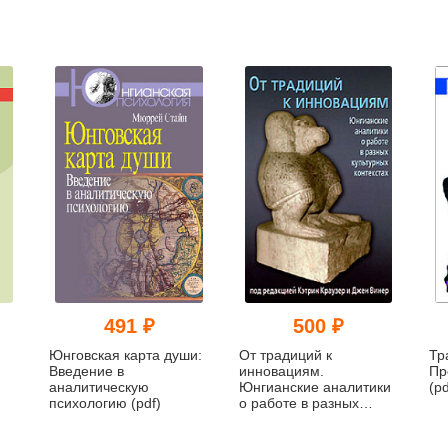
491 ₽
500 ₽
Юнговская карта души:
От традиций к
Тр
Введение в
инновациям.
Пр
аналитическую
Юнгианские аналитики
(pd
психологию (pdf)
о работе в разных
культурных контекстах