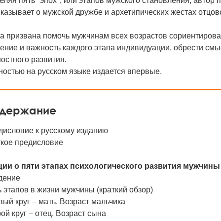
ляя пять "эпох", или этапов мужского становления, автор 
казывает о мужской дружбе и архетипических жестах отцов
а призвана помочь мужчинам всех возрастов сориентироват
ение и важность каждого этапа индивидуации, обрести см
остного развития.
остью на русском языке издается впервые.
держание
дисловие к русскому изданию
ткое предисловие
ции о пяти этапах психологического развития мужчины
дение
 этапов в жизни мужчины (краткий обзор)
ый круг – мать. Возраст мальчика
ой круг – отец. Возраст сына