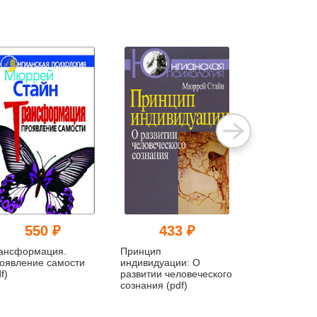
550 ₽
433 ₽
462
ансформация.
Принцип
В середине ж
оявление самости
индивидуации: О
Юнгианский 
f)
развитии человеческого
(pdf)
сознания (pdf)