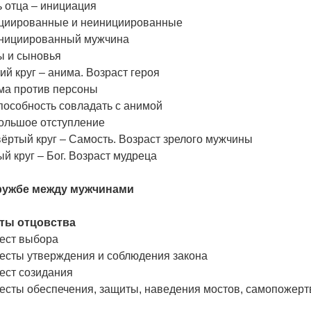
 отца – инициация
циированные и неинициированные
нициированный мужчина
ы и сыновья
ий круг – анима. Возраст героя
ма против персоны
пособность совладать с анимой
ольшое отступление
ёртый круг – Самость. Возраст зрелого мужчины
й круг – Бог. Возраст мудреца
ружбе между мужчинами
ты отцовства
Жест выбора
Жесты утверждения и соблюдения закона
ест созидания
Жесты обеспечения, защиты, наведения мостов, самопожер