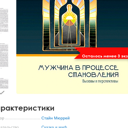
Осталось менее 3 экз
рактеристики
ор
Стайн Мюррей
ательство
Сказка и миф