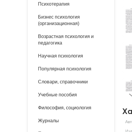
букинист
Психотерапия
Расстройства пищевого
Песочная терапия
Психология труда и
поведения
Психология развития
эргономика
Бизнес психология
Психодрама
(организационная)
Тревожные расстройства,
Социальная и
Психофизиология
панические атаки
организационная психология
Возрастная психология и
Сказкотерапия
педагогика
Социальная психология
Учебная литература
Другие направления
Научная психология
психотерапии
Классический и юнгианский
психоанализ
Популярная психология
Классический, эриксоновский
гипноз и НЛП
Словари, справочники
НЛП
Учебные пособия
Философия, социология
Ха
Журналы
Авт
Изд