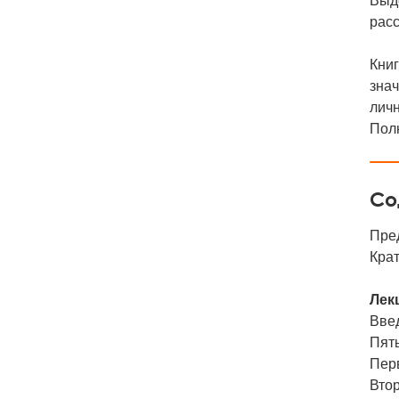
Выде
расс
Книг
знач
личн
Полн
Со
Пре
Кра
Лек
Вве
Пять
Перв
Втор