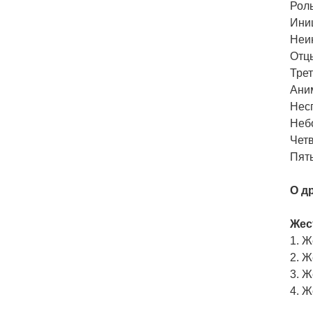
Роль
Ини
Неи
Отц
Трет
Ани
Нес
Неб
Четв
Пяты
О д
Жес
1. 
2. 
3. Ж
4. 