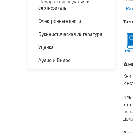
Подарочные издания и
сертификаты
Раз
Фор
Ве
Электронные книги
Тип 
Тип
Букинистическая литература
Кол
Год
Уценка
печ. 
IS
Аудио и Видео
Ан
Ко
Кни
Инст
Лекц
кот
пере
долж