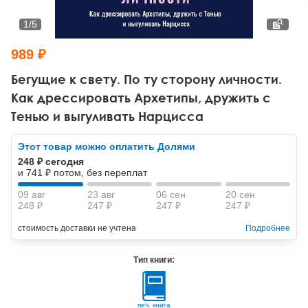
Тревожные расстройства, панические атаки
Психодрама
Психология труда и эргономика
Социальная и организационная психология
1
/
5
Сказкотерапия
Психофизиология
Учебная литература
989 ₽
Другие направления психотерапии
Социальная психология
Классический и юнгианский психоанализ
Бегущие к свету. По ту сторону личности.
Как дрессировать Архетипы, дружить с
Классический, эриксоновский гипноз и НЛП
Тенью и выгуливать Нарцисса
НЛП
Этот товар можно оплатить Долями
248 ₽ сегодня
и 741 ₽ потом, без переплат
09 авг
23 авг
06 сен
20 сен
248 ₽
247 ₽
247 ₽
247 ₽
стоимость доставки не учтена
Подробнее
Тип книги:
печ. книга