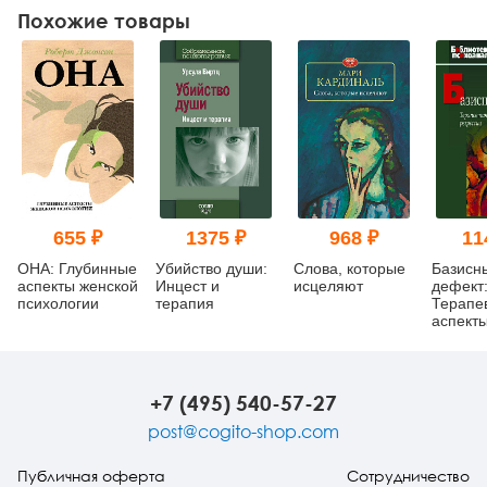
Похожие товары
655 ₽
1375 ₽
968 ₽
11
ОНА: Глубинные
Убийство души:
Слова, которые
Базисн
аспекты женской
Инцест и
исцеляют
дефект
психологии
терапия
Терапе
аспект
регресс
изд.
+7 (495) 540-57-27
post@cogito-shop.com
Публичная оферта
Сотрудничество