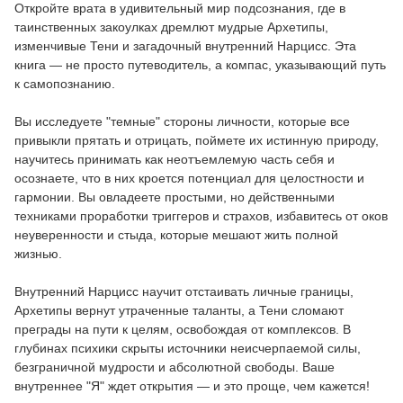
Откройте врата в удивительный мир подсознания, где в
таинственных закоулках дремлют мудрые Архетипы,
изменчивые Тени и загадочный внутренний Нарцисс. Эта
книга — не просто путеводитель, а компас, указывающий путь
к самопознанию.
Вы исследуете "темные" стороны личности, которые все
привыкли прятать и отрицать, поймете их истинную природу,
научитесь принимать как неотъемлемую часть себя и
осознаете, что в них кроется потенциал для целостности и
гармонии. Вы овладеете простыми, но действенными
техниками проработки триггеров и страхов, избавитесь от оков
неуверенности и стыда, которые мешают жить полной
жизнью.
Внутренний Нарцисс научит отстаивать личные границы,
Архетипы вернут утраченные таланты, а Тени сломают
преграды на пути к целям, освобождая от комплексов. В
глубинах психики скрыты источники неисчерпаемой силы,
безграничной мудрости и абсолютной свободы. Ваше
внутреннее "Я" ждет открытия — и это проще, чем кажется!