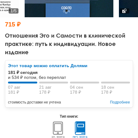
Тревожные расстройства, панические атаки
Психодрама
Психология труда и эргономика
Социальная и организационная психология
1
/
5
Сказкотерапия
Психофизиология
Учебная литература
715 ₽
Другие направления психотерапии
Социальная психология
Классический и юнгианский психоанализ
Отношения Эго и Самости в клинической
практике: путь к индивидуации. Новое
Классический, эриксоновский гипноз и НЛП
издание
НЛП
Этот товар можно оплатить Долями
181 ₽ сегодня
и 534 ₽ потом, без переплат
07 авг
21 авг
04 сен
18 сен
181 ₽
178 ₽
178 ₽
178 ₽
стоимость доставки не учтена
Подробнее
Тип книги:
эл. книга
печ. книга