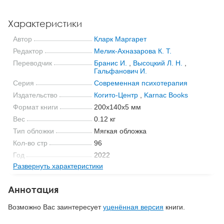
Характеристики
Автор
Кларк Маргарет
Редактор
Мелик‑Ахназарова К. Т.
Переводчик
Бранис И.
,
Высоцкий Л. Н.
,
Гальфанович И.
Серия
Современная психотерапия
Издательство
Когито-Центр
,
Karnac Books
Формат книги
200x140x5 мм
Вес
0.12 кг
Тип обложки
Мягкая обложка
Кол-во стр
96
Год
2022
Развернуть характеристики
ISBN
978-5-89353-645-4
Код
27626
Аннотация
Возможно Вас заинтересует
уценённая версия
книги.