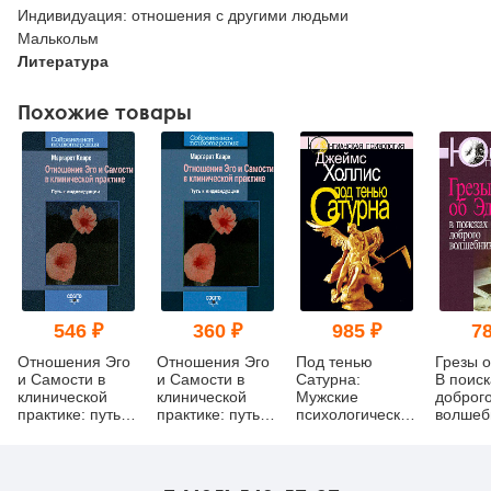
Индивидуация: отношения с другими людьми
Малькольм
Литература
Похожие товары
546 ₽
360 ₽
985 ₽
78
Отношения Эго
Отношения Эго
Под тенью
Грезы 
и Самости в
и Самости в
Сатурна:
В поиск
клинической
клинической
Мужские
доброг
практике: путь к
практике: путь к
психологические
волшеб
индивидуации.
индивидуации.
травмы и их
Новое издание
Новое издание
исцеление
(pdf)
(уценка)