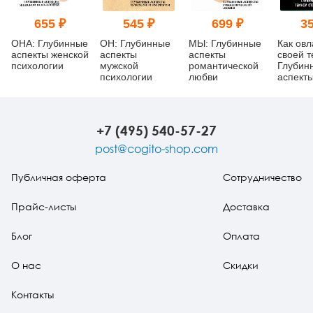
655 ₽
545 ₽
699 ₽
35
ОНА: Глубинные
ОН: Глубинные
МЫ: Глубинные
Как овл
аспекты женской
аспекты
аспекты
своей т
психологии
мужской
романтической
Глубин
психологии
любви
аспект
сторон
+7 (495) 540-57-27
post@cogito-shop.com
Публичная оферта
Сотрудничество
Прайс-листы
Доставка
Блог
Оплата
О нас
Скидки
Контакты