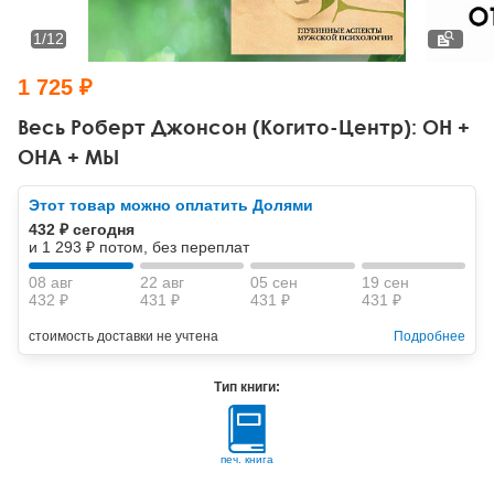
Тревожные расстройства, панические атаки
Психодрама
Психология труда и эргономика
Социальная и организационная психология
1
/
12
Сказкотерапия
Психофизиология
Учебная литература
1 725 ₽
Другие направления психотерапии
Социальная психология
Классический и юнгианский психоанализ
Весь Роберт Джонсон (Когито-Центр): ОН +
ОНА + МЫ
Классический, эриксоновский гипноз и НЛП
Этот товар можно оплатить Долями
НЛП
432 ₽ сегодня
и 1 293 ₽ потом, без переплат
08 авг
22 авг
05 сен
19 сен
432 ₽
431 ₽
431 ₽
431 ₽
стоимость доставки не учтена
Подробнее
Тип книги:
печ. книга