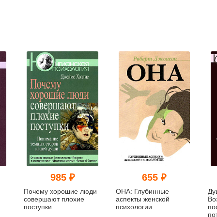
985 ₽
655 ₽
Почему хорошие люди
ОНА: Глубинные
Ду
совершают плохие
аспекты женской
Во
поступки
психологии
по
по