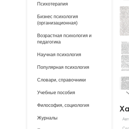
букинист
Психотерапия
Расстройства пищевого
Песочная терапия
Психология труда и
поведения
Психология развития
эргономика
Бизнес психология
Психодрама
(организационная)
Тревожные расстройства,
Социальная и
Психофизиология
панические атаки
организационная психология
Возрастная психология и
Сказкотерапия
педагогика
Социальная психология
Учебная литература
Другие направления
Научная психология
психотерапии
Классический и юнгианский
психоанализ
Популярная психология
Классический, эриксоновский
гипноз и НЛП
Словари, справочники
НЛП
Учебные пособия
Философия, социология
Ха
Журналы
Авт
Се