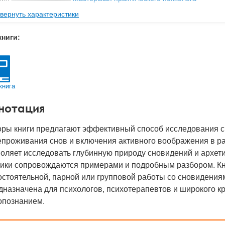
вернуть характеристики
ательство
Бахрах-М
мат книги
200x125x11 мм
книги:
с
0.15 кг
 обложки
Мягкая обложка
-во стр
240
книга
2008
нотация
BN
978-5-94648-069-7
д
25442
оры книги предлагают эффективный способ исследования 
проживания снов и включения активного воображения в ра
оляет исследовать глубинную природу сновидений и архет
ники сопровождаются примерами и подробным разбором. Кн
стоятельной, парной или групповой работы со сновидения
назначена для психологов, психотерапевтов и широкого к
опознанием.