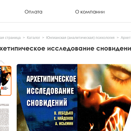
Оплата
О компании
ая страница
Каталог
Юнгианская (аналитическая) психология
Архет
хетипическое исследование сновиден