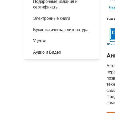
Подарочные издания и
сертификаты
Раз
Изд
Фор
Электронные книги
Тип 
Ве
Букинистическая литература
Тип
Кол
Уценка
печ. 
Год
Аудио и Видео
Ан
IS
Ко
Авт
пере
позв
тех
само
Пред
сам