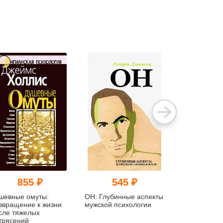
855 ₽
545 ₽
726
шевные омуты:
ОН: Глубинные аспекты
Сова была р
звращение к жизни
мужской психологии
дочкой пекар
сле тяжелых
Ожирение, н
трясений
анорексия и