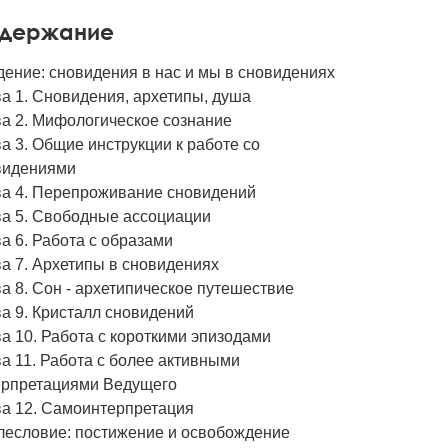
держание
ение: сновидения в нас и мы в сновидениях
а 1. Сновидения, архетипы, душа
ва 2. Мифологическое сознание
а 3. Общие инструкции к работе со
видениями
ва 4. Перепроживание сновидений
ва 5. Свободные ассоциации
а 6. Работа с образами
а 7. Архетипы в сновидениях
а 8. Сон - архетипическое путешествие
а 9. Кристалл сновидений
а 10. Работа с короткими эпизодами
а 11. Работа с более активными
ерпретациями Ведущего
ва 12. Самоинтерпретация
лесловие: постижение и освобождение