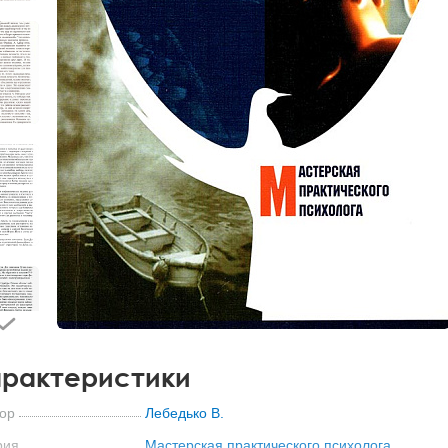
рактеристики
ор
Лебедько В.
рия
Мастерская практического психолога