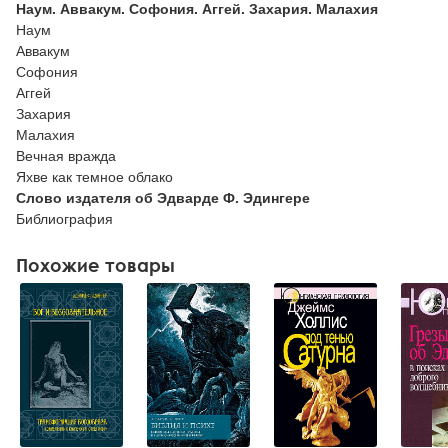
Наум. Аввакум. Софония. Аггей. Захария. Малахия
Наум
Аввакум
Софония
Аггей
Захария
Малахия
Вечная вражда
Яхве как темное облако
Слово издателя об Эдварде Ф. Эдингере
Библиография
Похожие товары