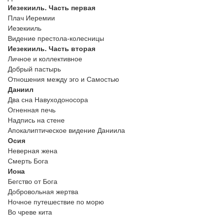
Иезекииль. Часть первая
Плач Иеремии
Иезекииль
Видение престола-колесницы
Иезекииль. Часть вторая
Личное и коллективное
Добрый пастырь
Отношения между эго и Самостью
Даниил
Два сна Навуходоносора
Огненная печь
Надпись на стене
Апокалиптическое видение Даниила
Осия
Неверная жена
Смерть Бога
Иона
Бегство от Бога
Добровольная жертва
Ночное путешествие по морю
Во чреве кита