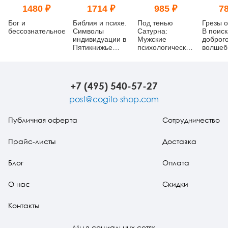
1480 ₽
1714 ₽
985 ₽
78
Бог и
Библия и психе.
Под тенью
Грезы 
бессознательное
Символы
Сатурна:
В поиск
индивидуации в
Мужские
доброг
Пятикнижье
психологические
волшеб
Моисеевом
травмы и их
исцеление
+7 (495) 540-57-27
post@cogito-shop.com
Публичная оферта
Сотрудничество
Прайс-листы
Доставка
Блог
Оплата
О нас
Скидки
Контакты
Мы в социальных сетях