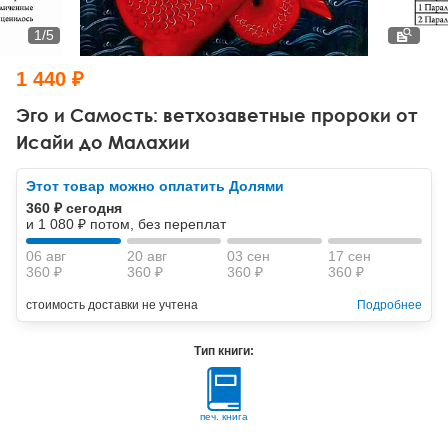
Тревожные расстройства, панические атаки
Психодрама
Психология труда и эргономика
Социальная и организационная психология
1
/
5
Сказкотерапия
Психофизиология
Учебная литература
1 440 ₽
Другие направления психотерапии
Социальная психология
Классический и юнгианский психоанализ
Эго и Самость: ветхозаветные пророки от
Исайи до Малахии
Классический, эриксоновский гипноз и НЛП
Этот товар можно оплатить Долями
НЛП
360 ₽ сегодня
и 1 080 ₽ потом, без переплат
06 авг
20 авг
03 сен
17 сен
360 ₽
360 ₽
360 ₽
360 ₽
стоимость доставки не учтена
Подробнее
Тип книги:
печ. книга