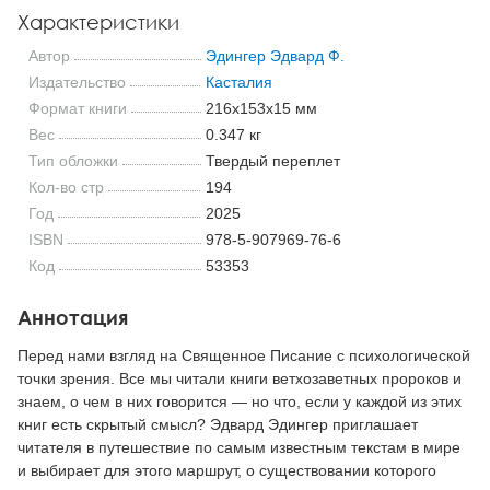
Характеристики
Автор
Эдингер Эдвард Ф.
Издательство
Касталия
Формат книги
216x153x15 мм
Вес
0.347 кг
Тип обложки
Твердый переплет
Кол-во стр
194
Год
2025
ISBN
978-5-907969-76-6
Код
53353
Аннотация
Перед нами взгляд на Священное Писание с психологической
точки зрения. Все мы читали книги ветхозаветных пророков и
знаем, о чем в них говорится — но что, если у каждой из этих
книг есть скрытый смысл? Эдвард Эдингер приглашает
читателя в путешествие по самым известным текстам в мире
и выбирает для этого маршрут, о существовании которого