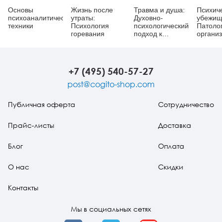
Основы
Жизнь после
Травма и душа:
Психич
психоаналитической
утраты:
Духовно-
убежищ
техники
Психология
психологический
Патоло
горевания
подход к
организ
человеческому
психоти
развитию и его
невроти
прерыванию
погран
пациен
+7 (495) 540-57-27
post@cogito-shop.com
Публичная оферта
Сотрудничество
Прайс-листы
Доставка
Блог
Оплата
О нас
Скидки
Контакты
Мы в социальных сетях