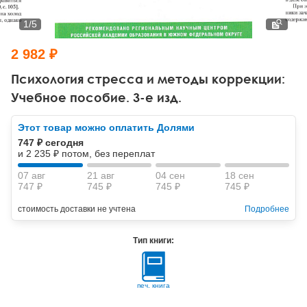
Тревожные расстройства, панические атаки
Психодрама
Психология труда и эргономика
Социальная и организационная психология
1
/
5
Сказкотерапия
Психофизиология
Учебная литература
2 982 ₽
Другие направления психотерапии
Социальная психология
Классический и юнгианский психоанализ
Психология стресса и методы коррекции:
Учебное пособие. 3-е изд.
Классический, эриксоновский гипноз и НЛП
Этот товар можно оплатить Долями
НЛП
747 ₽ сегодня
и 2 235 ₽ потом, без переплат
07 авг
21 авг
04 сен
18 сен
747 ₽
745 ₽
745 ₽
745 ₽
стоимость доставки не учтена
Подробнее
Тип книги:
печ. книга