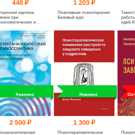
448 ₽
1 203 ₽
утренняя картина
Позитивная психотерапия:
Таинст
лезни при
Базовый курс
работы
ихосоматических и
идей Ю
матопсихических
сстройствах: Учебно-
тодическое пособие
Новинка
Новинка
Ост
2 500 ₽
1 300 ₽
ихоаналитическая
Психотерапевтическое
Психо