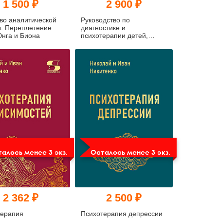
1 500 ₽
2 900 ₽
во аналитической
Руководство по
: Переплетение
диагностике и
нга и Биона
психотерапии детей,
подростков и молодых
людей с аутизмом,
аутистическими чертами и
психотическими
состояниями
алось менее 3 экз.
Осталось менее 3 экз.
2 362 ₽
2 500 ₽
терапия
Психотерапия депрессии