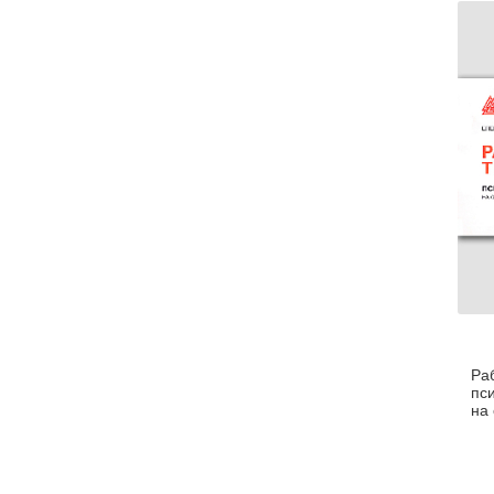
эп
ги
ко
Ра
пс
на
пс