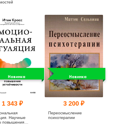
мостей
Новинка
Новинка
1 343 ₽
3 200 ₽
ональная
Переосмысление
ция. Научные
психотерапии
ы повышения
ивости