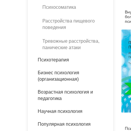
Психосоматика
Вн
бо
Расстройства пищевого
пс
со
поведения
ра
ме
Тревожные расстройства,
панические атаки
Психотерапия
Бизнес психология
(организационная)
Возрастная психология и
педагогика
Научная психология
Популярная психология
Пс