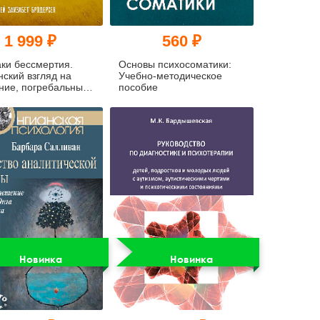
1 999 ₽
560 ₽
ки бессмертия.
Основы психосоматики:
ский взгляд на
Учебно-методическое
ние, погребальные
пособие
ы и царство
ых
Новинка
Новинка