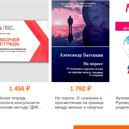
изодами депрессии и
помании,
нтролировать приступы
1 456 ₽
1 792 ₽
бочая тетрадь
На пороге: О сознании и
Аутизм
ихолога-консультанта
просветлении на границе
Руково
 основе метода "ДНК
между жизнью и смертью
родите
ихотравмы"