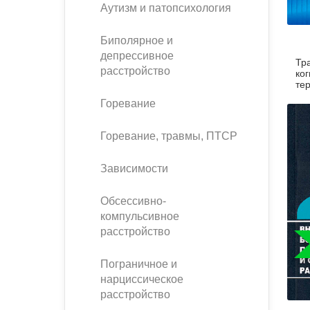
букинист
Аутизм и патопсихология
Расстройства пищевого
Песочная терапия
Психология труда и
поведения
Психология развития
эргономика
Биполярное и
Психодрама
депрессивное
Тр
Тревожные расстройства,
Социальная и
расстройство
Психофизиология
ко
панические атаки
организационная психология
тер
Сказкотерапия
по
Социальная психология
Горевание
Учебная литература
Другие направления
психотерапии
Горевание, травмы, ПТСР
Классический и юнгианский
психоанализ
Классический, эриксоновский
Зависимости
гипноз и НЛП
Обсессивно-
НЛП
компульсивное
расстройство
Пограничное и
нарциссическое
расстройство