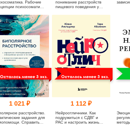
ихосоматика. Рабочие
понимание расстройств
зависи
нцепции психосоматики.
пищевого поведения у
м 2
подростков
Осталось менее 3 экз.
Осталось менее 3 экз.
1 021 ₽
1 112 ₽
полярное расстройство.
Нейроотличники. Как
Эмоци
актические задания для
подружиться с СДВГ и
регуля
мопомощи. Справиться
РАС и настроить жизнь
метод
повторяющимися
под себя
устойч