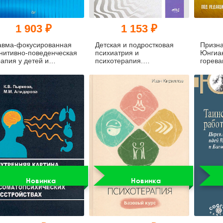
1 903 ₽
1 153 ₽
авма-фокусированная
Детская и подростковая
Призна
гнитивно-поведенческая
психиатрия и
Юнгиан
апия у детей и
психотерапия.
горева
дростков
Справочник + электронное
ритуал
приложение
мертв
Новинка
Новинка