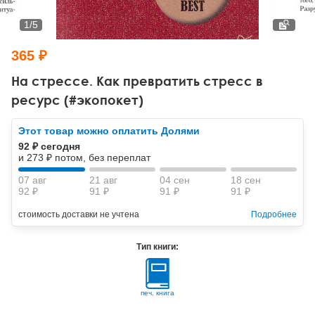
Тревожные расстройства, панические атаки
Психодрама
Психология труда и эргономика
Социальная и организационная психология
1
/
5
Сказкотерапия
Психофизиология
Учебная литература
365 ₽
Другие направления психотерапии
Социальная психология
Классический и юнгианский психоанализ
На стрессе. Как превратить стресс в
ресурс (#экопокет)
Классический, эриксоновский гипноз и НЛП
Этот товар можно оплатить Долями
НЛП
92 ₽ сегодня
и 273 ₽ потом, без переплат
07 авг
21 авг
04 сен
18 сен
92 ₽
91 ₽
91 ₽
91 ₽
стоимость доставки не учтена
Подробнее
Тип книги:
печ. книга