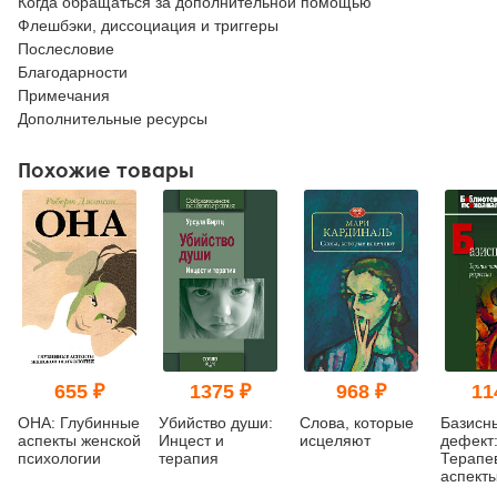
Когда обращаться за дополнительной помощью
Флешбэки, диссоциация и триггеры
Послесловие
Благодарности
Примечания
Дополнительные ресурсы
Похожие товары
655 ₽
1375 ₽
968 ₽
11
ОНА: Глубинные
Убийство души:
Слова, которые
Базисн
аспекты женской
Инцест и
исцеляют
дефект
психологии
терапия
Терапе
аспект
регресс