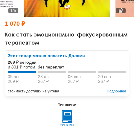
Тревожные расстройства, панические атаки
Психодрама
Психология труда и эргономика
Социальная и организационная психология
1
/
5
Сказкотерапия
Психофизиология
Учебная литература
1 070 ₽
Другие направления психотерапии
Социальная психология
Классический и юнгианский психоанализ
Как стать эмоционально-фокусированным
терапевтом
Классический, эриксоновский гипноз и НЛП
Этот товар можно оплатить Долями
НЛП
269 ₽ сегодня
и 801 ₽ потом, без переплат
09 авг
23 авг
06 сен
20 сен
269 ₽
267 ₽
267 ₽
267 ₽
стоимость доставки не учтена
Подробнее
Тип книги:
печ. книга