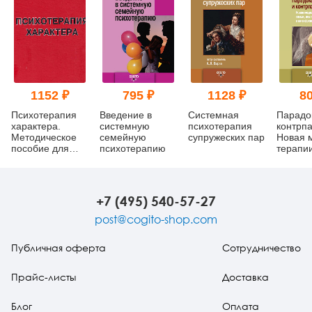
1152 ₽
795 ₽
1128 ₽
80
Психотерапия
Введение в
Системная
Парадо
характера.
системную
психотерапия
контрпа
Методическое
семейную
супружеских пар
Новая 
пособие для
психотерапию
терапи
слушателей
вовлеч
курса
шизофр
"Психотерапия"
взаимо
+7 (495) 540-57-27
post@cogito-shop.com
Публичная оферта
Сотрудничество
Прайс-листы
Доставка
Блог
Оплата