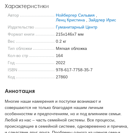
Характеристики
Автор
Нойбергер Сильвия
,
Ленц Кристина
,
Зайдлер Ирис
Издательство
Гуманитарный Центр
Формат книги
215x146x7 мм
Вес
0.2 кг
Тип обложки
Мягкая обложка
Кол-во стр
164
Год
2022
ISBN
978-617-7758-35-7
Код
27860
Аннотация
Многие наши намерения и поступки возникают и
совершаются не только благодаря нашим личным
особенностям и предпочтениям, но и под влиянием семьи.
Любой из нас – часть семейной системы. Все процессы,
происходящие в семейной системе, одновременно и причина,
и следствие друг друга. Проблемы одного из членов семьи