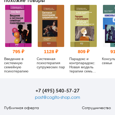
Похожие товары
795 ₽
1128 ₽
809 ₽
91
Введение в
Системная
Парадокс и
Консул
системную
психотерапия
контрпарадокс:
семьи
семейную
супружеских пар
Новая модель
психотерапию
терапии семьи
вовлеченной в
шизофреническое
взаимодействие
+7 (495) 540-57-27
post@cogito-shop.com
Публичная оферта
Сотрудничество