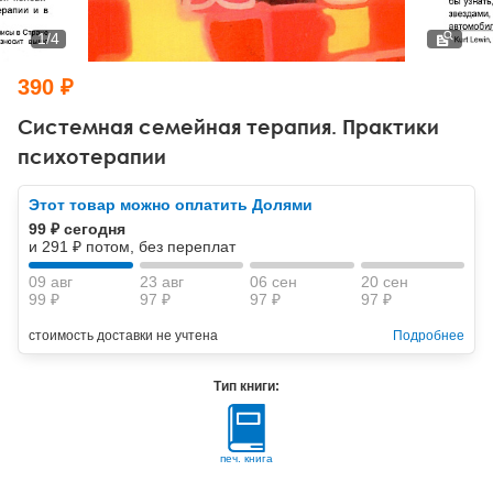
Тревожные расстройства, панические атаки
Психодрама
Психология труда и эргономика
Социальная и организационная психология
1
/
4
Сказкотерапия
Психофизиология
Учебная литература
390 ₽
Другие направления психотерапии
Социальная психология
Классический и юнгианский психоанализ
Системная семейная терапия. Практики
психотерапии
Классический, эриксоновский гипноз и НЛП
Этот товар можно оплатить Долями
НЛП
99 ₽ сегодня
и 291 ₽ потом, без переплат
09 авг
23 авг
06 сен
20 сен
99 ₽
97 ₽
97 ₽
97 ₽
стоимость доставки не учтена
Подробнее
Тип книги:
печ. книга