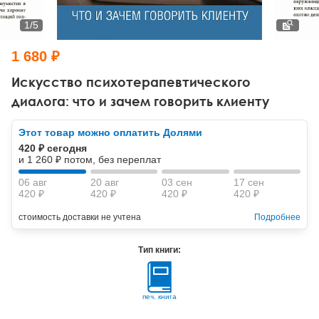
Тревожные расстройства, панические атаки
Психодрама
Психология труда и эргономика
Социальная и организационная психология
1
/
5
Сказкотерапия
Психофизиология
Учебная литература
1 680 ₽
Другие направления психотерапии
Социальная психология
Классический и юнгианский психоанализ
Искусство психотерапевтического
диалога: что и зачем говорить клиенту
Классический, эриксоновский гипноз и НЛП
Этот товар можно оплатить Долями
НЛП
420 ₽ сегодня
и 1 260 ₽ потом, без переплат
06 авг
20 авг
03 сен
17 сен
420 ₽
420 ₽
420 ₽
420 ₽
стоимость доставки не учтена
Подробнее
Тип книги:
печ. книга