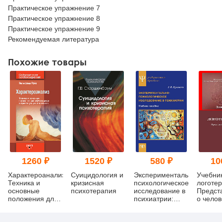
Практическое упражнение 7
Практическое упражнение 8
Практическое упражнение 9
Рекомендуемая литература
Похожие товары
1260 ₽
1520 ₽
580 ₽
10
Характероанализ:
Суицидология и
Экспериментально-
Учебни
Техника и
кризисная
психологическое
логотер
основные
психотерапия
исследование в
Предст
положения для
психиатрии:
о челов
обучающихся и
Учебное
методы
практикующих
пособие