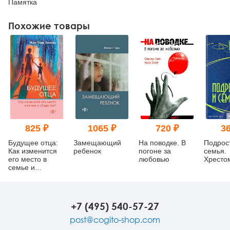
Памятка
Похожие товары
825 ₽
1065 ₽
720 ₽
36
Будущее отца:
Замещающий
На поводке. В
Подрос
Как изменится
ребенок
погоне за
семья.
его место в
любовью
Хресто
семье и
обществе?
+7 (495) 540-57-27
post@cogito-shop.com