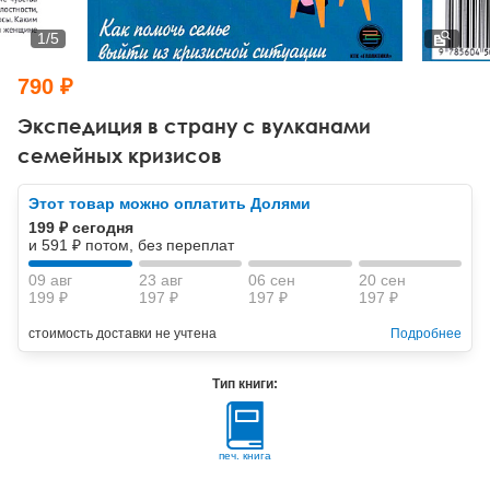
Тревожные расстройства, панические атаки
Психодрама
Психология труда и эргономика
Социальная и организационная психология
1
/
5
Сказкотерапия
Психофизиология
Учебная литература
790 ₽
Другие направления психотерапии
Социальная психология
Классический и юнгианский психоанализ
Экспедиция в страну с вулканами
семейных кризисов
Классический, эриксоновский гипноз и НЛП
Этот товар можно оплатить Долями
НЛП
199 ₽ сегодня
и 591 ₽ потом, без переплат
09 авг
23 авг
06 сен
20 сен
199 ₽
197 ₽
197 ₽
197 ₽
стоимость доставки не учтена
Подробнее
Тип книги:
печ. книга