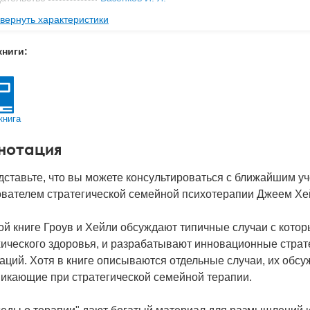
вернуть характеристики
мат книги
210x148x7 мм
с
0.197 кг
книги:
 обложки
Мягкая обложка
-во стр
176
2025
книга
BN
978-5-6050147-2-0
нотация
д
52916
ставьте, что вы можете консультироваться с ближайшим у
ователем стратегической семейной психотерапии Джеем Хе
ой книге Гроув и Хейли обсуждают типичные случаи с кото
хического здоровья, и разрабатывают инновационные стра
аций. Хотя в книге описываются отдельные случаи, их об
никающие при стратегической семейной терапии.