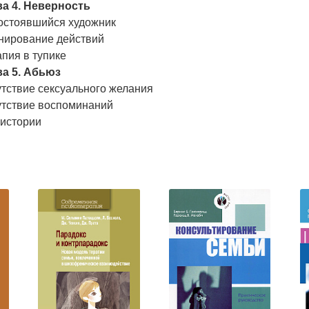
ва 4. Неверность
остоявшийся художник
нирование действий
пия в тупике
ва 5. Абьюз
тствие сексуального желания
утствие воспоминаний
 истории