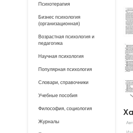
букинист
Психотерапия
Расстройства пищевого
Песочная терапия
Психология труда и
поведения
Психология развития
эргономика
Бизнес психология
Психодрама
(организационная)
Тревожные расстройства,
Социальная и
Психофизиология
панические атаки
организационная психология
Возрастная психология и
Сказкотерапия
педагогика
Социальная психология
Учебная литература
Другие направления
Научная психология
психотерапии
Классический и юнгианский
психоанализ
Популярная психология
Классический, эриксоновский
гипноз и НЛП
Словари, справочники
НЛП
Учебные пособия
Философия, социология
Ха
Журналы
Авт
Изд