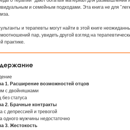
седы о терапии" дают богатый материал для размышлений 
видуальным и семейным подходами. Эта книга не для "легко
иза.
ультанты и терапевты могут найти в этой книге неожиданн
моотношений пар, увидеть другой взгляд на терапевтически
й практике.
держание
дение
ва 1. Расширение возможностей отцов
им с двойняшками
 без статуса
ва 2. Брачные контракты
 с депрессией и тревогой
да одного мужчины недостаточно
ва 3. Жестокость