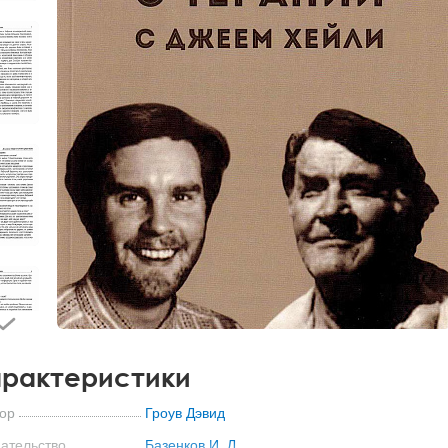
рактеристики
ор
Гроув Дэвид
ательство
Базенков И. Л.