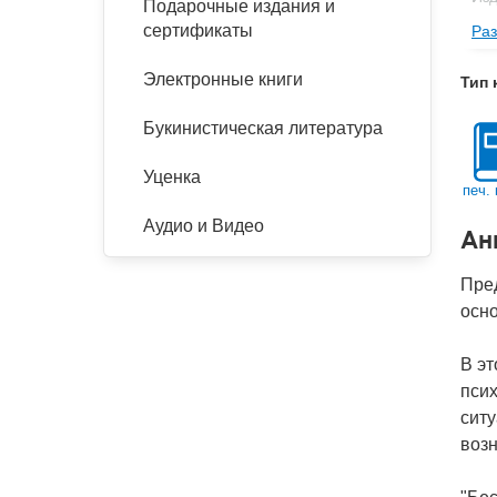
Подарочные издания и
сертификаты
Раз
Фор
Ве
Электронные книги
Тип 
Тип
Букинистическая литература
Кол
Год
Уценка
печ. 
IS
Аудио и Видео
Ан
Ко
Пред
осн
В эт
пси
ситу
воз