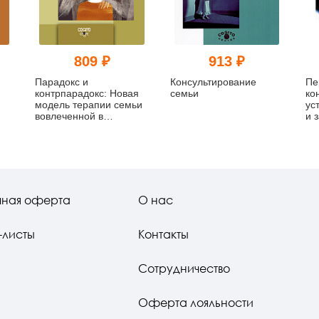
809 ₽
913 ₽
Парадокс и
Консультирование
Пе
контрпарадокс: Новая
семьи
ко
модель терапии семьи
ус
вовлеченной в
и 
шизофреническое
взаимодействие
чная оферта
О нас
-листы
Контакты
Сотрудничество
Оферта лояльности