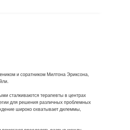
чеником и соратником Милтона Эриксона,
йли.
рыми сталкиваются терапевты в центрах
тегии для решения различных проблемных
суждение широко охватывает дилеммы,