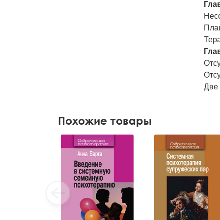
Гла
Нес
Пла
Тера
Гла
Отсу
Отс
Две
Похожие товары