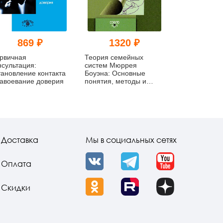
869 ₽
1320 ₽
102
рвичная
Теория семейных
Отношения л
нсультация:
систем Мюррея
Норма и пат
тановление контакта
Боуэна: Основные
завоевание доверия
понятия, методы и
клиническая практика.
Новое издание
Доставка
Мы в социальных сетях
Оплата
VK
Telegram
YouTube
Скидки
OK
Rutube
Dzen