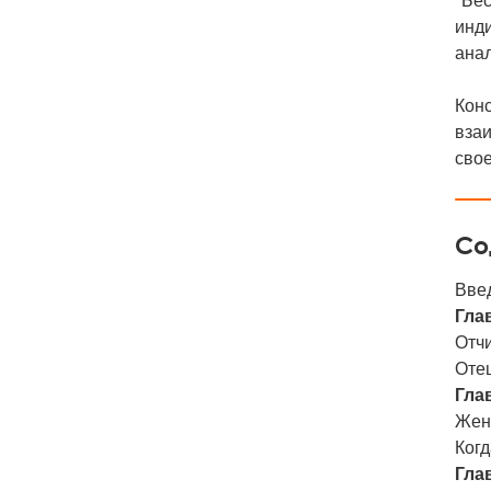
"Бе
инди
анал
Конс
взаи
свое
Со
Вве
Гла
Отч
Отец
Гла
Жена
Ког
Гла