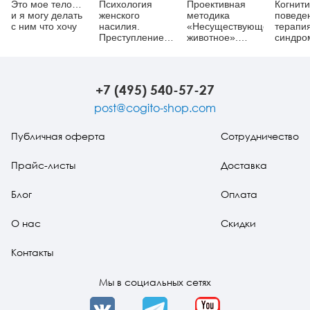
Это мое тело…
Психология
Проективная
Когнити
и я могу делать
женского
методика
поведе
с ним что хочу
насилия.
«Несуществующее
терапи
Преступление
животное».
синдро
против тела
Руководство и
раздра
результаты
кишечн
психодиагностического
Руково
исследования
самоп
+7 (495) 540-57-27
взрослых
пациентов с
post@cogito-shop.com
различными
расстройствами
Публичная оферта
Сотрудничество
эмоционально-
личностной
сферы
Прайс-листы
Доставка
Блог
Оплата
О нас
Скидки
Контакты
Мы в социальных сетях