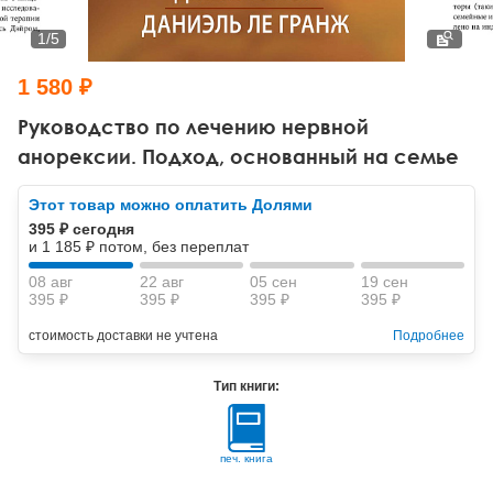
Тревожные расстройства, панические атаки
Психодрама
Психология труда и эргономика
Социальная и организационная психология
1
/
5
Сказкотерапия
Психофизиология
Учебная литература
1 580 ₽
Другие направления психотерапии
Социальная психология
Классический и юнгианский психоанализ
Руководство по лечению нервной
анорексии. Подход, основанный на семье
Классический, эриксоновский гипноз и НЛП
Этот товар можно оплатить Долями
НЛП
395 ₽ сегодня
и 1 185 ₽ потом, без переплат
08 авг
22 авг
05 сен
19 сен
395 ₽
395 ₽
395 ₽
395 ₽
стоимость доставки не учтена
Подробнее
Тип книги:
печ. книга