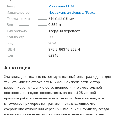
Автор
Манухина Н. М.
Издательство
Независимая фирма "Класс"
Формат книги
216x153x16 мм
Вес
0.354 кг
Тип обложки
Твердый переплет
Кол-во стр
200
Год
2024
ISBN
978-5-86375-262-4
Код
52948
Аннотация
Эта книга для тех, кто имеет мучительный опыт развода, и для
тех, кто живет в страхе его мнимой неизбежности. Автор
развенчивает мифы и о естественности, и о смертельной
опасности разводов, основываясь на своей 28-летней
практике работы семейным психологом. Здесь вы найдете
множество примеров из практики, показывающих, что
сохранение отношений через их изменение к лучшему всегда
возможно, даже если этого хочет лишь один из пары, а тем