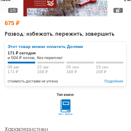
Тревожные расстройства, панические атаки
Психодрама
Психология труда и эргономика
Социальная и организационная психология
1
/
5
Сказкотерапия
Психофизиология
Учебная литература
675 ₽
Другие направления психотерапии
Социальная психология
Классический и юнгианский психоанализ
Развод: избежать, пережить, завершить
Классический, эриксоновский гипноз и НЛП
Этот товар можно оплатить Долями
171 ₽ сегодня
НЛП
и 504 ₽ потом, без переплат
08 авг
22 авг
05 сен
19 сен
171 ₽
168 ₽
168 ₽
168 ₽
стоимость доставки не учтена
Подробнее
Тип книги:
печ. книга
Характеристики