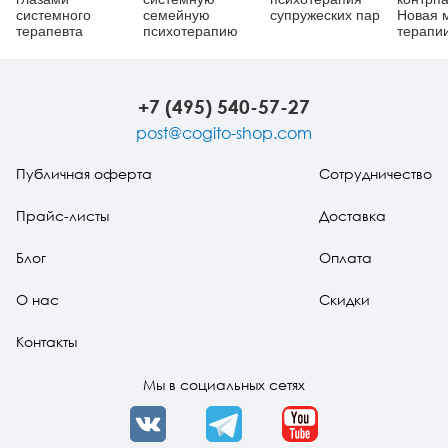
системного
семейную
супружеских пар
Новая 
терапевта
психотерапию
терапи
вовлеч
шизофр
взаимо
+7 (495) 540-57-27
post@cogito-shop.com
Публичная оферта
Сотрудничество
Прайс-листы
Доставка
Блог
Оплата
О нас
Скидки
Контакты
Мы в социальных сетях
VK
Telegram
YouTube