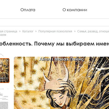
Оплата
О компании
ая страница
Каталог
Популярная психология
Семья, развод, отнош
раем
юбленность. Почему мы выбираем имен