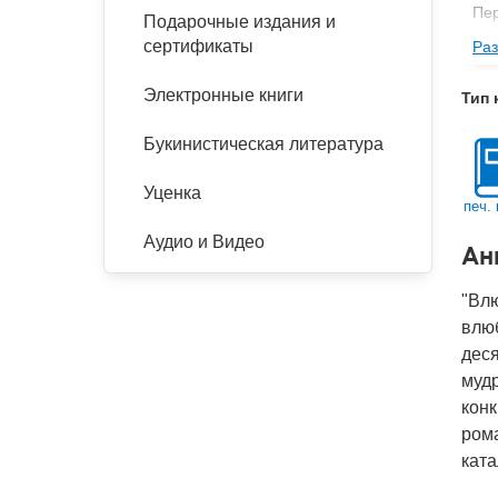
Пе
Подарочные издания и
сертификаты
Раз
Изд
Фор
Электронные книги
Тип 
Ве
Букинистическая литература
Тип
Кол
Уценка
печ. 
Год
Аудио и Видео
Ан
IS
Ко
"Влю
влю
деся
мудр
конк
рома
ката