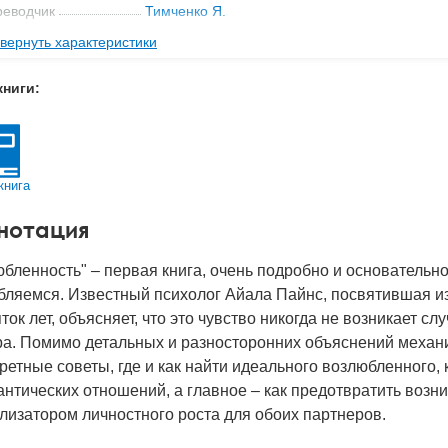
реводчик
Тимченко Я.
вернуть характеристики
ательство
Касталия
мат книги
242x170x22 мм
книги:
с
0.668 кг
 обложки
Твердый переплет
-во стр
348
книга
2024
нотация
BN
978-5-521-24194-1
д
52494
бленность" – первая книга, очень подробно и основательн
бляемся. Известный психолог Айала Пайнс, посвятившая и
ток лет, объясняет, что это чувство никогда не возникает сл
а. Помимо детальных и разносторонних объяснений механи
ретные советы, где и как найти идеального возлюбленного, 
нтических отношений, а главное – как предотвратить возн
лизатором личностного роста для обоих партнеров.