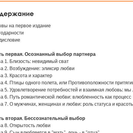
держание
ывы на первое издание
годарности
дисловие
ть первая. Осознанный выбор партнера
а 1. Близость: невидимый сват
а 2. Возбуждение: эликсир любви
а 3. Красота и характер
а 4. Птицы одного полета, или Противоположности притяг
а 5. Удовлетворение потребностей и взаимная любовь: мы 
а 6. Путь романтической любви: влюбленность как процесс
а 7. О мужчинах, женщинах и любви: роль статуса и красот
ть вторая. Бессознательный выбор
а 8. Открытость любви
а 9. Сын влюбляется в "мать", дочь - в "отца"