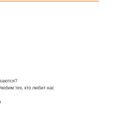
иваются?
любим тех, кто любит нас
ы