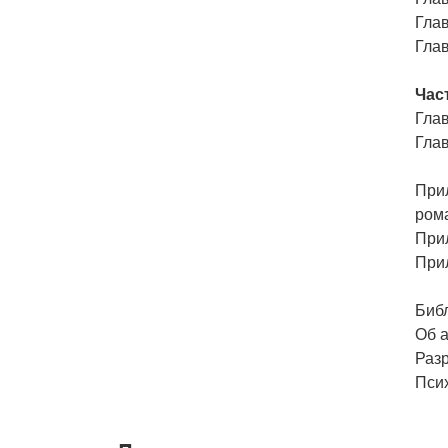
Глав
Глав
Час
Гла
Глав
При
ром
При
При
Биб
Об 
Раз
Пси