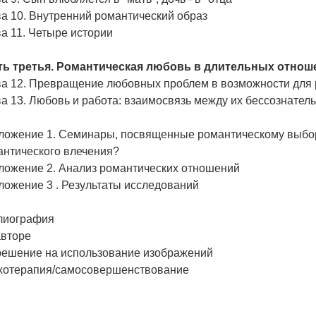
а 10. Внутренний романтический образ
а 11. Четыре истории
ть третья. Романтическая любовь в длительных отнош
ва 12. Превращение любовных проблем в возможности для 
а 13. Любовь и работа: взаимосвязь между их бессознате
ложение 1. Семинары, посвященные романтическому выбору
антического влечения?
ложение 2. Анализ романтических отношений
ложение 3 . Результаты исследований
лиография
авторе
решение на использование изображений
хотерапия/самосовершенствование