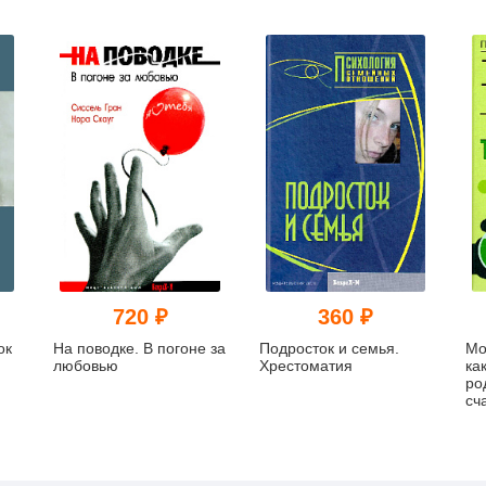
720 ₽
360 ₽
ок
На поводке. В погоне за
Подросток и семья.
Мо
любовью
Хрестоматия
ка
ро
сч