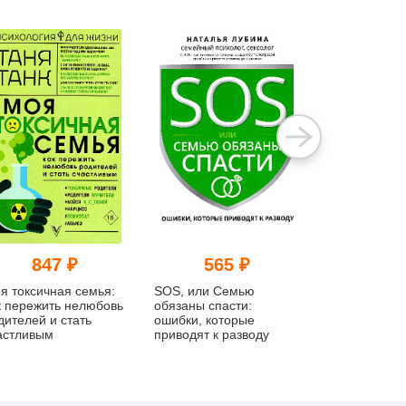
847 ₽
565 ₽
790
я токсичная семья:
SOS, или Семью
Отношения, 
к пережить нелюбовь
обязаны спасти:
работают. Ру
дителей и стать
ошибки, которые
для пар, где 
астливым
приводят к разводу
партнера де
карьеру