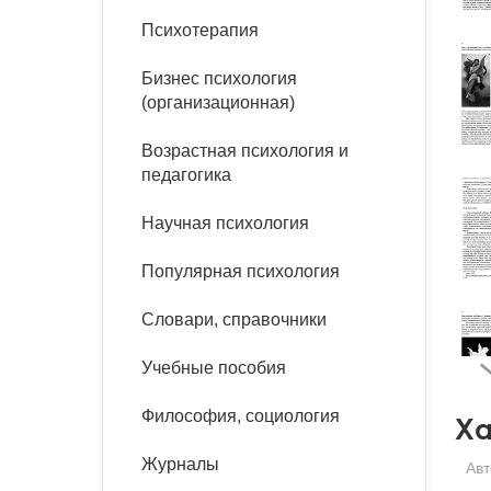
букинист
Психотерапия
Расстройства пищевого
Песочная терапия
Психология труда и
поведения
Психология развития
эргономика
Бизнес психология
Психодрама
(организационная)
Тревожные расстройства,
Социальная и
Психофизиология
панические атаки
организационная психология
Сказкотерапия
Возрастная психология и
Социальная психология
педагогика
Учебная литература
Другие направления
психотерапии
Научная психология
Классический и юнгианский
психоанализ
Классический, эриксоновский
Популярная психология
гипноз и НЛП
Словари, справочники
НЛП
Учебные пособия
Философия, социология
Ха
Журналы
Авт