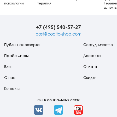
психологии
терапия
Терапе
аспект
регресс
изд.
+7 (495) 540-57-27
post@cogito-shop.com
Публичная оферта
Сотрудничество
Прайс-листы
Доставка
Блог
Оплата
О нас
Скидки
Контакты
Мы в социальных сетях
VK
Telegram
YouTube