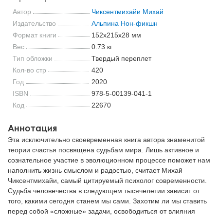
Автор
Чиксентмихайи Михай
Издательство
Альпина Нон-фикшн
Формат книги
152x215x28 мм
Вес
0.73 кг
Тип обложки
Твердый переплет
Кол-во стр
420
Год
2020
ISBN
978-5-00139-041-1
Код
22670
Аннотация
Эта исключительно своевременная книга автора знаменитой
теории счастья посвящена судьбам мира. Лишь активное и
сознательное участие в эволюционном процессе поможет нам
наполнить жизнь смыслом и радостью, считает Михай
Чиксентмихайи, самый цитируемый психолог современности.
Судьба человечества в следующем тысячелетии зависит от
того, какими сегодня станем мы сами. Захотим ли мы ставить
перед собой «сложные» задачи, освободиться от влияния