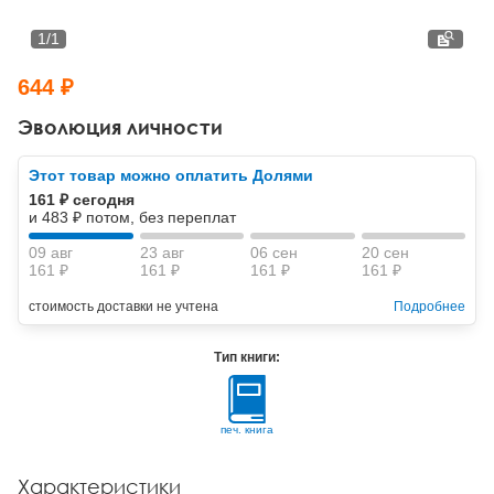
Тревожные расстройства, панические атаки
Психодрама
Психология труда и эргономика
Социальная и организационная психология
1
/
1
Сказкотерапия
Психофизиология
Учебная литература
644 ₽
Другие направления психотерапии
Социальная психология
Классический и юнгианский психоанализ
Эволюция личности
Классический, эриксоновский гипноз и НЛП
Этот товар можно оплатить Долями
161 ₽ сегодня
НЛП
и 483 ₽ потом, без переплат
09 авг
23 авг
06 сен
20 сен
161 ₽
161 ₽
161 ₽
161 ₽
стоимость доставки не учтена
Подробнее
Тип книги:
печ. книга
Характеристики