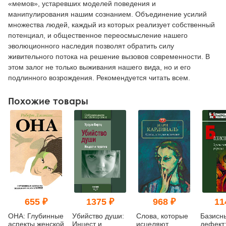
«мемов», устаревших моделей поведения и
манипулирования нашим сознанием. Объединение усилий
множества людей, каждый из которых реализует собственный
потенциал, и общественное переосмысление нашего
эволюционного наследия позволят обратить силу
живительного потока на решение вызовов современности. В
этом залог не только выживания нашего вида, но и его
подлинного возрождения. Рекомендуется читать всем.
Похожие товары
655 ₽
1375 ₽
968 ₽
11
ОНА: Глубинные
Убийство души:
Слова, которые
Базисн
аспекты женской
Инцест и
исцеляют
дефект